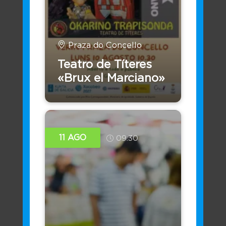
Os servizos dispoñibles do Concello de forma
virtual
Praza do Concello
Teatro de Títeres
«Brux el Marciano»
11 AGO
09:30
Sede Electrónica