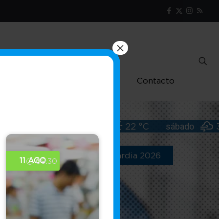
×
Turismo
Comunicación
Contacto
O Tempo:
jueves
22 °C
sábado
Farmacias de guardia 2026
11 AGO
09:30