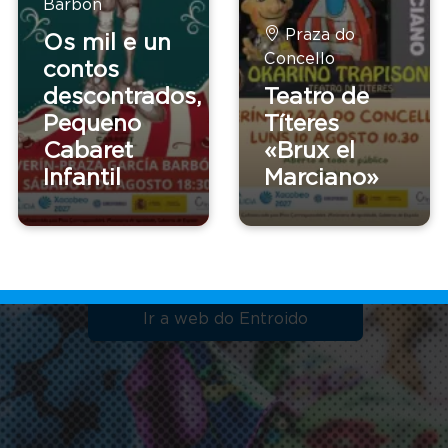
Barbón
Praza do
Os mil e un
Concello
contos
descontrados,
Teatro de
Pequeno
CONCELLO DE VERÍN
Títeres
Cabaret
«Brux el
Entroido de Verín
Infantil
Marciano»
e interese turístico 
Ir a web do Entroido