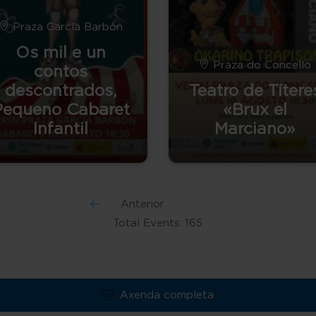
Praza García Barbón
Os mil e un
Praza do Concello
contos
descontrados,
Teatro de Títere
Pequeno Cabaret
«Brux el
Infantil
Marciano»
Anterior
Total Events: 165
Axenda completa