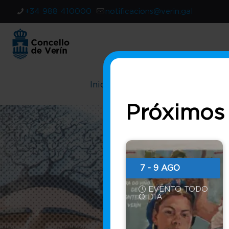
+34 988 410000
notificacions@verin.gal
Inicio
Concello
Oficina 
Próximos
7 - 9 AGO
EVENTO TODO
O DÍA