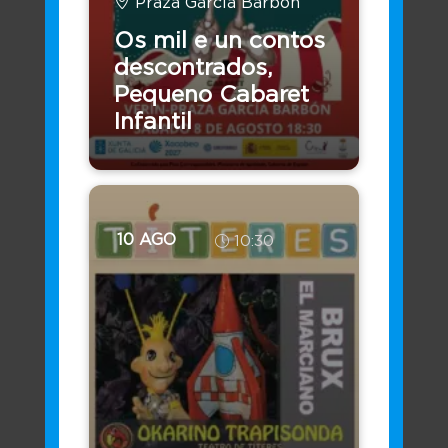
Praza García Barbón
Os mil e un contos
Fondos e Axudas
descontrados,
Pequeno Cabaret
Infantil
10 AGO
10:30
Accede con Certificado