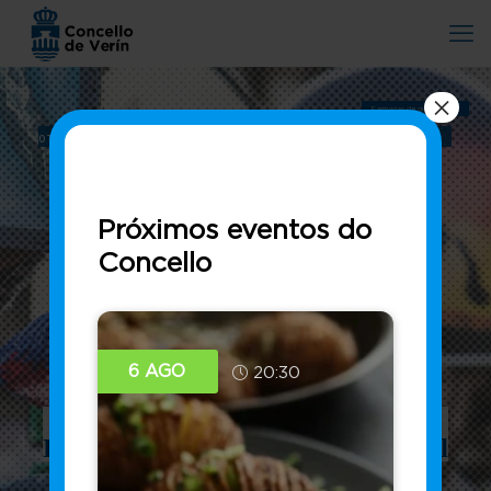
×
Farmacias de guardia 2026
31 °C
33 °
C
34 °
C
O Tempo:
jueves
viernes
sábado
Próximos eventos do
Concello
6 AGO
20:30
CONCELLO DE VERÍN
Entroido de Verín
Festa de interese turístico nacional
Ir a web do Entroido