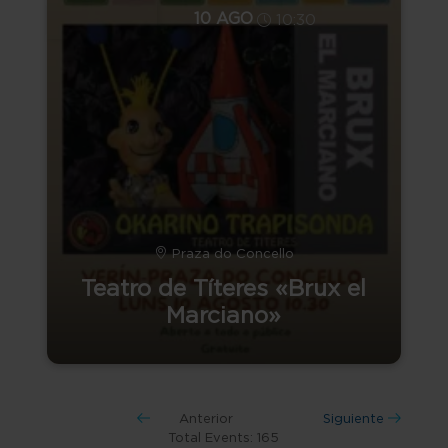
10 AGO
10:30
Praza do Concello
Teatro de Títeres «Brux el
Marciano»
Anterior
Siguiente
Total Events: 165