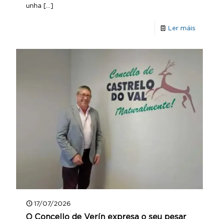
unha
[…]
Ler máis
17/07/2026
O Concello de Verín expresa o seu pesar