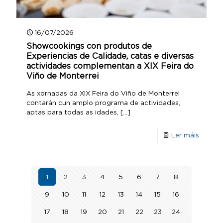
16/07/2026
Showcookings con produtos de
Experiencias de Calidade, catas e diversas
actividades complementan a XIX Feira do
Viño de Monterrei
As xornadas da XIX Feira do Viño de Monterrei
contarán cun amplo programa de actividades,
aptas para todas as idades,
[…]
Ler máis
1
2
3
4
5
6
7
8
9
10
11
12
13
14
15
16
17
18
19
20
21
22
23
24