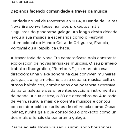
na comarca.
Dez anos facendo comunidade a través da música
Fundada no Val de Monterrei en 2014, a Banda de Gaitas
Nova Era converteuse nun dos proxectos máis
singulares do panorama galego. Ao longo desta década
levou a súa música a escenarios como o Festival
Internacional do Mundo Celta de Ortigueira, Francia,
Portugal ou a República Checa.
A traxectoria de Nova Era caracterízase pola constante
exploración de novas linguaxes musicais. O seu primeiro
traballo discográfico, “Rumbo NE”, xa marcaba esa
dirección: unha viaxe sonora na que conviven muiñeiras
galegas, swing americano, salsa cubana, música celta e
ritmos balcánicos, combinados coa potencia expresiva
da gaita galega e das diferentes seccións instrumentais
da banda. A súa estrea, o 28 de decembro no Auditorio
de Verín, reuniu a máis de corenta músicos e contou
coa colaboración de artistas de referencia como Óscar
Ibáñez, nunha gala que consolidou o proxecto como un
dos máis orixinais do panorama galego.
Desde aquela, Nova Era seguiu ampliando horizontes