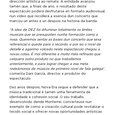
dirección artística ao remate. A entidade avanzou
tamén que, a finais de ano, o resultado deste
espectáculo poderá desfrutarse en formato audiovisual,
nun vídeo que recollerá a esencia dun concerto que
marcou un antes e un despois na historia da banda.
“A idea de DEZ foi difuminar totalmente os límites
musicais que se presupoñen nunha formación como a
nosa. Queremos sentar as bases dun concerto que sexa
referencial e quede para o recordo, e por iso o nivel de
detalle e agarimo volcado neste espectáculo chegou a
novas cotas. É moi diferente e moito máis refinado que
calquera outro produto no que traballamos
anteriormente, e para lograr chegar a esa meta
rodeámonos de músicos de primeiro nivel de fala galega
”,
comenta Dani García, director e produtor do
espectáculo.
Dez anos despois, Nova Era segue a defender que a
música tradicional é tamén unha ferramenta de
identidade e cohesión social. O seu traballo,
desenvolvido dende Monterrei, converteuse nun
exemplo de como a creación cultural pode revitalizar o
tecido social e ofrecer novas oportunidades artísticas