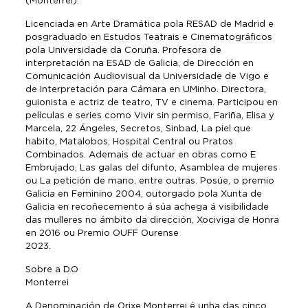
(Monterrei).
Licenciada en Arte Dramática pola RESAD de Madrid e
posgraduado en Estudos Teatrais e Cinematográficos
pola Universidade da Coruña. Profesora de
interpretación na ESAD de Galicia, de Dirección en
Comunicación Audiovisual da Universidade de Vigo e
de Interpretación para Cámara en UMinho. Directora,
guionista e actriz de teatro, TV e cinema. Participou en
películas e series como Vivir sin permiso, Fariña, Elisa y
Marcela, 22 Ángeles, Secretos, Sinbad, La piel que
habito, Matalobos, Hospital Central ou Pratos
Combinados. Ademais de actuar en obras como E
Embrujado, Las galas del difunto, Asamblea de mujeres
ou La petición de mano, entre outras. Posúe, o premio
Galicia en Feminino 2004, outorgado pola Xunta de
Galicia en recoñecemento á súa achega á visibilidade
das mulleres no ámbito da dirección, Xociviga de Honra
en 2016 ou Premio OUFF Ourense
2023.
Sobre a D.O
Monterrei
A Denominación de Orixe Monterrei é unha das cinco