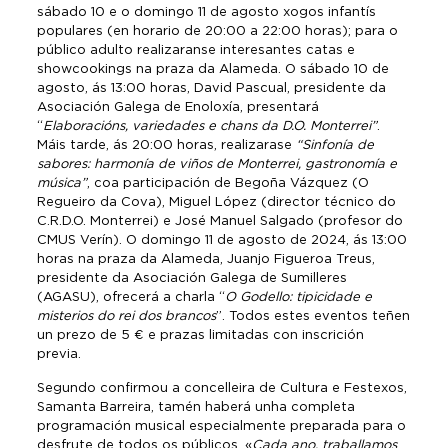
sábado 10 e o domingo 11 de agosto xogos infantís
populares (en horario de 20:00 a 22:00 horas); para o
público adulto realizaranse interesantes catas e
showcookings na praza da Alameda. O sábado 10 de
agosto, ás 13:00 horas, David Pascual, presidente da
Asociación Galega de Enoloxía, presentará
“
Elaboracións, variedades e chans da D.O. Monterrei”
.
Máis tarde, ás 20:00 horas, realizarase
“Sinfonía de
sabores: harmonía de viños de Monterrei, gastronomía e
música”
, coa participación de Begoña Vázquez (O
Regueiro da Cova), Miguel López (director técnico do
C.R.D.O. Monterrei) e José Manuel Salgado (profesor do
CMUS Verín). O domingo 11 de agosto de 2024, ás 13:00
horas na praza da Alameda, Juanjo Figueroa Treus,
presidente da Asociación Galega de Sumilleres
(AGASU), ofrecerá a charla “
O Godello: tipicidade e
misterios do rei dos brancos
”. Todos estes eventos teñen
un prezo de 5 € e prazas limitadas con inscrición
previa.
Segundo confirmou a concelleira de Cultura e Festexos,
Samanta Barreira, tamén haberá unha completa
programación musical especialmente preparada para o
desfrute de todos os públicos. «
Cada ano, traballamos