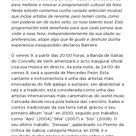
para mellorar e innovar a programación cultural da feira.
Nesta edición contamos cunha variada selección musical,
que inclúe artistas de renome, pero tamén conta, como
non podería ser de outro xeito, co noso talento local. Esta
programación está deseñada para que cada persoa que
visite a nosa feira, independentemente da súa idade ou
preferencias, atope algo que lle guste e desfrute dunha
experiencia inesquecible»
declarou Barreira.
O venres 9, a partir das 20:00 horas, a Banda de Gaitas
do Concello de Verín amenizará o acto inaugural oficial
coa súa música en directo. Xa pola noite, ás 24:00 do
venres 9, será a quenda de Mercedes Peón. Esta
cantante e instrumentista é unha das artistas máis
innovadoras do folk galego e europeo; sen abandonar a
raíz e a tradición, está considerada como unha das
artistas internacionais máis carismáticas do
world music.
Cativada desde nova pola beleza das cancións, bailes e
contos tradicionais da súa terra natal, gravou o seu
primeiro álbum “Isué” en 2000, seguido por traballos
como “Ajrú” (2004),”Sihá” (2007) e “Sós” (2008). O
seu último traballo, “Deixaas”, galardoado co Premio da
Crítica de Galicia, categoría Música, en 2018, é o