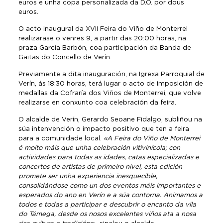
euros e unha copa personalizada da D.O. por dous
euros.
O acto inaugural da XVII Feira do Viño de Monterrei
realizarase o venres 9, a partir das 20:00 horas, na
praza García Barbón, coa participación da Banda de
Gaitas do Concello de Verín.
Previamente a dita inauguración, na Igrexa Parroquial de
Verín, ás 18:30 horas, terá lugar o acto de imposición de
medallas da Cofraría dos Viños de Monterrei, que volve
realizarse en conxunto coa celebración da feira.
O alcalde de Verín, Gerardo Seoane Fidalgo, subliñou na
súa intenvención o impacto positivo que ten a feira
para a comunidade local.
«A Feira do Viño de Monterrei
é moito máis que unha celebración vitivinícola; con
actividades para todas as idades, catas especializadas e
concertos de artistas de primeiro nivel, esta edición
promete ser unha experiencia inesquecible,
consolidándose como un dos eventos máis importantes e
esperados do ano en Verín e a súa contorna. Animamos a
todos e todas a participar e descubrir o encanto da vila
do Támega, desde os nosos excelentes viños ata a nosa