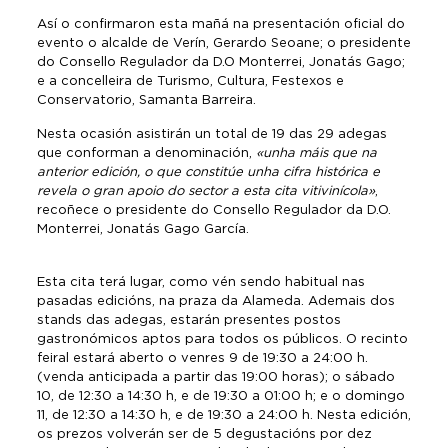
Así o confirmaron esta mañá na presentación oficial do
evento o alcalde de Verín, Gerardo Seoane; o presidente
do Consello Regulador da D.O Monterrei, Jonatás Gago;
e a concelleira de Turismo, Cultura, Festexos e
Conservatorio, Samanta Barreira.
Nesta ocasión asistirán un total de 19 das 29 adegas
que conforman a denominación,
«unha máis que na
anterior edición, o que constitúe unha cifra histórica e
revela o gran apoio do sector a esta cita vitivinícola»
,
recoñece o presidente do Consello Regulador da D.O.
Monterrei, Jonatás Gago García.
Esta cita terá lugar, como vén sendo habitual nas
pasadas edicións, na praza da Alameda. Ademais dos
stands das adegas, estarán presentes postos
gastronómicos aptos para todos os públicos. O recinto
feiral estará aberto o venres 9 de 19:30 a 24:00 h.
(venda anticipada a partir das 19:00 horas); o sábado
10, de 12:30 a 14:30 h, e de 19:30 a 01:00 h; e o domingo
11, de 12:30 a 14:30 h, e de 19:30 a 24:00 h. Nesta edición,
os prezos volverán ser de 5 degustacións por dez