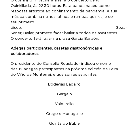
O domingo 11, pechará a feira o concerto de A
Quinkillada, ás 22:30 horas. Esta banda naceu como
resposta artística ao confinamento da pandemia. A súa
música combina ritmos latinos e rumbas quinkis, e co
seu primeiro
disco, Gozar,
Sentir, Bailar, promete facer bailar a todos os asistentes.
O concerto terá lugar na praza García Barbón.
Adegas participantes, casetas gastronómicas e
colaboradores
O presidente do Consello Regulador indicou o nome
das 19 adegas participantes na próxima edición da Feira
do Viño de Monterrei, e que son as seguintes:
Bodegas Ladairo
Gargalo
Valderello
Crego e Monaguillo
Quinta do Buble