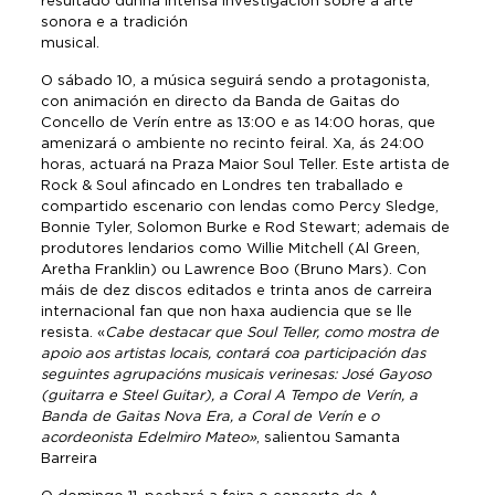
resultado dunha intensa investigación sobre a arte
sonora e a tradición
musical.
O sábado 10, a música seguirá sendo a protagonista,
con animación en directo da Banda de Gaitas do
Concello de Verín entre as 13:00 e as 14:00 horas, que
amenizará o ambiente no recinto feiral. Xa, ás 24:00
horas, actuará na Praza Maior Soul Teller. Este artista de
Rock & Soul afincado en Londres ten traballado e
compartido escenario con lendas como Percy Sledge,
Bonnie Tyler, Solomon Burke e Rod Stewart; ademais de
produtores lendarios como Willie Mitchell (Al Green,
Aretha Franklin) ou Lawrence Boo (Bruno Mars). Con
máis de dez discos editados e trinta anos de carreira
internacional fan que non haxa audiencia que se lle
resista. «
Cabe destacar que Soul Teller, como mostra de
apoio aos artistas locais, contará coa participación das
seguintes agrupacións musicais verinesas: José Gayoso
(guitarra e Steel Guitar), a Coral A Tempo de Verín, a
Banda de Gaitas Nova Era, a Coral de Verín e o
acordeonista Edelmiro Mateo»
, salientou Samanta
Barreira