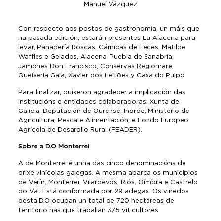
Manuel Vázquez
Con respecto aos postos de gastronomía, un máis que
na pasada edición, estarán presentes La Alacena para
levar, Panadería Roscas, Cárnicas de Feces, Matilde
Waffles e Gelados, Alacena-Puebla de Sanabria,
Jamones Don Francisco, Conservas Regiomare,
Queiseria Gaia, Xavier dos Leitões y Casa do Pulpo.
Para finalizar, quixeron agradecer a implicación das
institucións e entidades colaboradoras: Xunta de
Galicia, Deputación de Ourense, Inorde, Ministerio de
Agricultura, Pesca e Alimentación, e Fondo Europeo
Agrícola de Desarollo Rural (FEADER).
Sobre a D.O Monterrei
A de Monterrei é unha das cinco denominacións de
orixe vinícolas galegas. A mesma abarca os municipios
de Verín, Monterrei, Vilardevós, Riós, Oímbra e Castrelo
do Val. Está conformada por 29 adegas. Os viñedos
desta D.O ocupan un total de 720 hectáreas de
territorio nas que traballan 375 viticultores