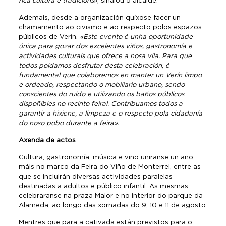
rica cultura e tradicións
», sinalou o alcalde.
Ademais, desde a organización quíxose facer un
chamamento ao civismo e ao respecto polos espazos
públicos de Verín.
«Este evento é unha oportunidade
única para gozar dos excelentes viños, gastronomía e
actividades culturais que ofrece a nosa vila. Para que
todos poidamos desfrutar desta celebración, é
fundamental que colaboremos en manter un Verín limpo
e ordeado, respectando o mobiliario urbano, sendo
conscientes do ruído e utilizando os baños públicos
dispoñibles no recinto feiral. Contribuamos todos a
garantir a hixiene, a limpeza e o respecto pola cidadanía
do noso pobo durante a feira».
Axenda de actos
Cultura, gastronomía, música e viño uniranse un ano
máis no marco da Feira do Viño de Monterrei, entre as
que se incluirán diversas actividades paralelas
destinadas a adultos e público infantil. As mesmas
celebraranse na praza Maior e no interior do parque da
Alameda, ao longo das xornadas do 9, 10 e 11 de agosto.
Mentres que para a cativada están previstos para o