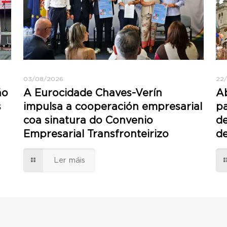
03/08/2026
22
ño
A Eurocidade Chaves-Verín
Ab
s
impulsa a cooperación empresarial
pa
coa sinatura do Convenio
de
Empresarial Transfronteirizo
d
Ler máis