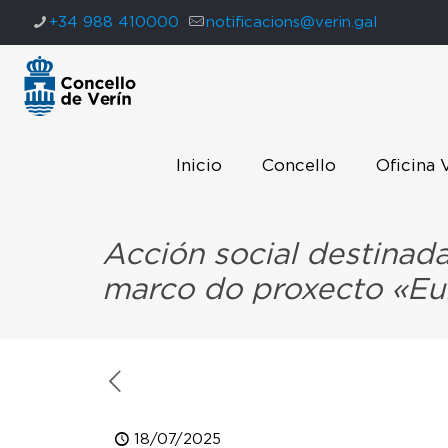
+34 988 410000
notificacions@verin.gal
Inicio
Concello
Oficina 
Acción social destinad
marco do proxecto «Eu
18/07/2025