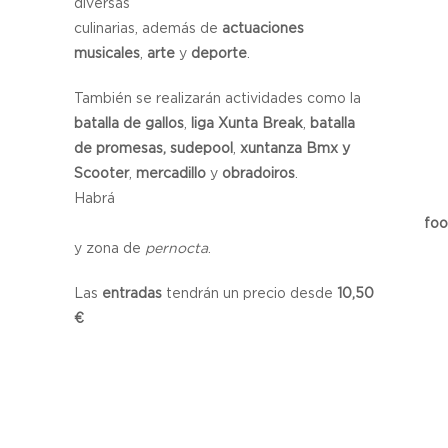
diversas propu
culinarias, además de
actuaciones
musicales
,
arte
y
deporte
.
También se realizarán actividades como la
batalla de gallos
,
liga Xunta Break
,
batalla
de promesas, sudepool
,
xuntanza Bmx y
Scooter
,
mercadillo
y
obradoiros
.
Habrá
foo
y zona de
pernocta
.
Las
entradas
tendrán un precio desde
10,50
€