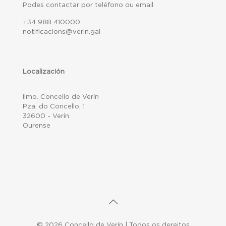
Podes contactar por teléfono ou email
+34 988 410000
notificacions@verin.gal
Localización
Ilmo. Concello de Verín
Pza. do Concello, 1
32600 - Verín
Ourense
© 2026 Concello de Verín | Todos os dereitos