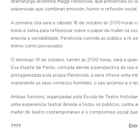
dramaturga arxentina Maggi Persíncola, que presentará os s
unipersoais que combinan emoción, humor e reflexión social.
A primeira cita será o sábado 18 de outubro ás 21:00 horas 
ironía e sátira para reflexionar sobre o papel da muller na
enerxía e sensibilidade, Persíncola convida ao público a rir,
íntimo como provocador.
O domingo 19 de outubro, tamén ás 21:00 horas, será a quen
Eva Duarte de Perón, contada dende a perspectiva da súa en
protagonizada pola propia Persíncola, a obra ofrece unha mi
explorando os seus comezos humildes, o seu ascenso e o le
Ambas funcións, organizadas pola Escola de Teatro Kotodam
unha experiencia teatral dirixida a todos os públicos, cunha 
mellor do teatro contemporáneo e o compromiso social que c
???? Entradas: 10 e