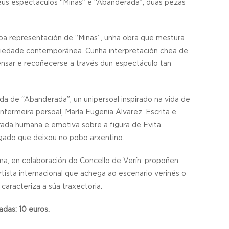
eus espectáculos “Minas” e “Abanderada”, dúas pezas
coa representación de “Minas”, unha obra que mestura
 sociedade contemporánea. Cunha interpretación chea de
 pensar e recoñecerse a través dun espectáculo tan
da de “Abanderada”, un unipersoal inspirado na vida de
fermeira persoal, María Eugenia Álvarez. Escrita e
rada humana e emotiva sobre a figura de Evita,
gado que deixou no pobo arxentino.
a, en colaboración do Concello de Verín, propoñen
artista internacional que achega ao escenario verinés o
aracteriza a súa traxectoria.
uros.