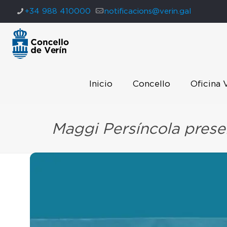
+34 988 410000
notificacions@verin.gal
Inicio
Concello
Oficina 
Maggi Persíncola prese