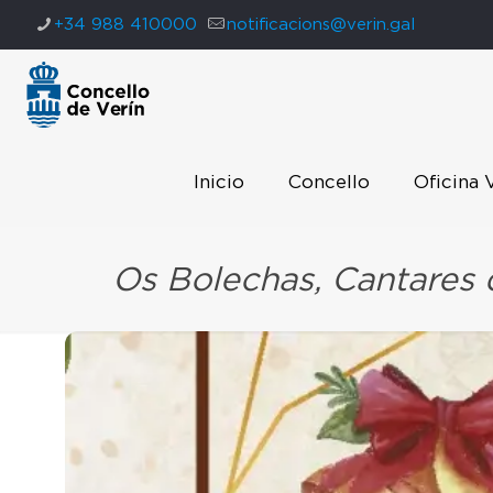
+34 988 410000
notificacions@verin.gal
Inicio
Concello
Oficina 
Os Bolechas, Cantares 