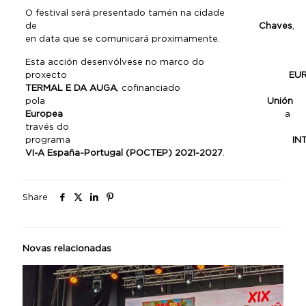
O festival será presentado tamén na cidade
de
Chaves
,
en data que se comunicará proximamente.
Esta acción desenvólvese no marco do
proxecto
EU
TERMAL E DA AUGA
, cofinanciado
pola
Unión
Europea
a
través do
programa
IN
VI-A España-Portugal (POCTEP) 2021-2027
.
Share
Novas relacionadas