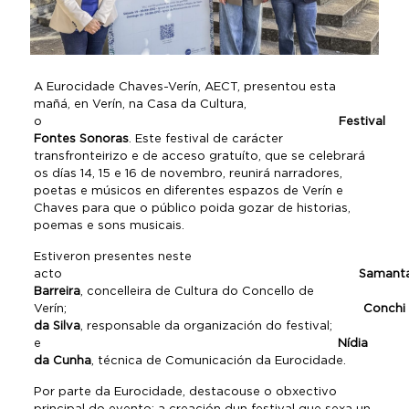
A Eurocidade Chaves-Verín, AECT, presentou esta
mañá, en Verín, na Casa da Cultura,
o
Festival
Fontes Sonoras
. Este festival de carácter
transfronteirizo e de acceso gratuíto, que se celebrará
os días 14, 15 e 16 de novembro, reunirá narradores,
poetas e músicos en diferentes espazos de Verín e
Chaves para que o público poida gozar de historias,
poemas e sons musicais.
Estiveron presentes neste
acto
Samant
Barreira
, concelleira de Cultura do Concello de
Verín;
Conchi
da Silva
, responsable da organización do festival;
e
Nídia
da Cunha
, técnica de Comunicación da Eurocidade.
Por parte da Eurocidade, destacouse o obxectivo
principal do evento: a creación dun festival que sexa un