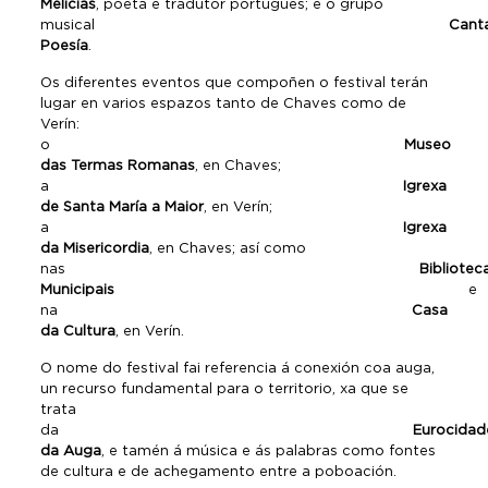
Melícias
, poeta e tradutor portugués; e o grupo
musical
Cant
Poesía
.
Os diferentes eventos que compoñen o festival terán
lugar en varios espazos tanto de Chaves como de
Verín:
o
Museo
das Termas Romanas
, en Chaves;
a
Igrexa
de Santa María a Maior
, en Verín;
a
Igrexa
da Misericordia
, en Chaves; así como
nas
Bibliotec
Municipais
e
na
Casa
da Cultura
, en Verín.
O nome do festival fai referencia á conexión coa auga,
un recurso fundamental para o territorio, xa que se
trata
da
Eurocidad
da Auga
, e tamén á música e ás palabras como fontes
de cultura e de achegamento entre a poboación.