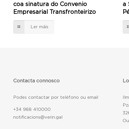
coa sinatura do Convenio
a 
Empresarial Transfronteirizo
P
Ler máis
Contacta connosco
Lo
Podes contactar por teléfono ou email
Il
Pz
+34 988 410000
32
notificacions@verin.gal
Ou