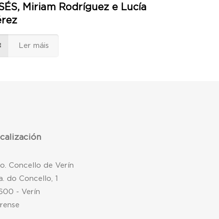
SÉS, Miriam Rodríguez e Lucía
érez
Ler máis
calización
mo. Concello de Verín
a. do Concello, 1
600 - Verín
rense