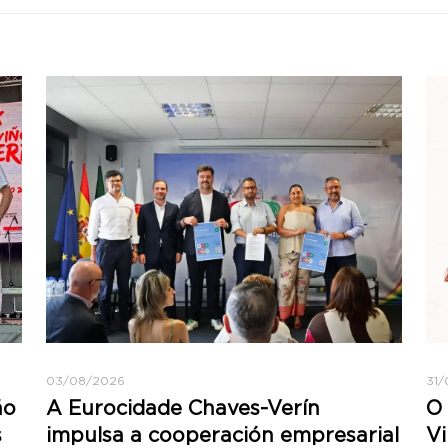
03/08/2026
31/
ño
A Eurocidade Chaves-Verín
O 
s
impulsa a cooperación empresarial
Vi