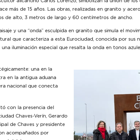
scultor alicantino Carlos Lorenzo, simbolizan la unión de lo
hace más de 15 años. Las obras, realizadas en granito y ace
s de alto, 3 metros de largo y 60 centímetros de ancho.
isaje y una “onda” esculpida en granito que simula el movim
tural que caracteriza a esta Eurociudad, conocida por sus 
n una iluminación especial que resalta la onda en tonos az
tégicamente: una en la
tra en la antigua aduana
tera nacional que conecta
ntó con la presencia del
ciudad Chaves-Verín, Gerardo
ipal de Chaves y presidente
eron acompañados por