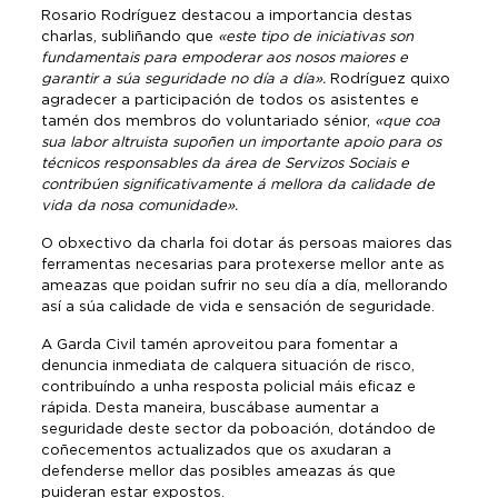
Rosario Rodríguez destacou a importancia destas
charlas, subliñando que
«este tipo de iniciativas son
fundamentais para empoderar aos nosos maiores e
garantir a súa seguridade no día a día».
Rodríguez quixo
agradecer a participación de todos os asistentes e
tamén dos membros do voluntariado sénior,
«que coa
sua labor altruista supoñen un importante apoio para os
técnicos responsables da área de Servizos Sociais e
contribúen significativamente á mellora da calidade de
vida da nosa comunidade».
O obxectivo da charla foi dotar ás persoas maiores das
ferramentas necesarias para protexerse mellor ante as
ameazas que poidan sufrir no seu día a día, mellorando
así a súa calidade de vida e sensación de seguridade.
A Garda Civil tamén aproveitou para fomentar a
denuncia inmediata de calquera situación de risco,
contribuíndo a unha resposta policial máis eficaz e
rápida. Desta maneira, buscábase aumentar a
seguridade deste sector da poboación, dotándoo de
coñecementos actualizados que os axudaran a
defenderse mellor das posibles ameazas ás que
puideran estar expostos.