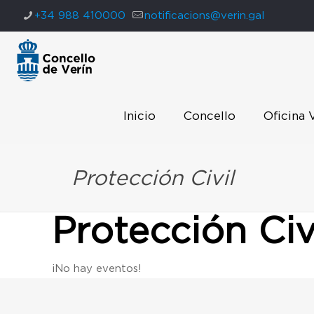
+34 988 410000
notificacions@verin.gal
Inicio
Concello
Oficina 
Protección Civil
Protección Civ
¡No hay eventos!