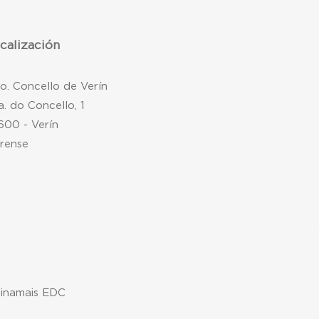
calización
mo. Concello de Verín
a. do Concello, 1
600 - Verín
rense
xinamais EDC