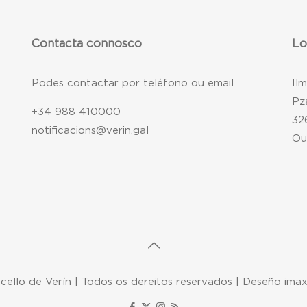
Contacta connosco
Lo
Podes contactar por teléfono ou email
Il
Pz
+34 988 410000
32
notificacions@verin.gal
Ou
ello de Verín | Todos os dereitos reservados | Deseño ima