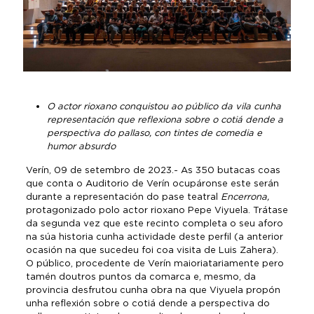
O
actor
rioxano
conquistou
ao
público
da
vila
cunha
representación
que
reflexiona
sobre
o
cotiá
dende
a
perspectiva
do
pallaso,
con
tintes
de
comedia
e
humor
absurdo
Verín, 09 de setembro de 2023.- As 350 butacas coas
que conta o Auditorio de Verín ocupáronse este serán
durante a representación do pase teatral
Encerrona,
protagonizado polo actor rioxano Pepe Viyuela. Trátase
da segunda vez que este recinto completa o seu aforo
na súa historia cunha actividade deste perfil (a anterior
ocasión na que sucedeu foi coa visita de Luis Zahera).
O público, procedente de Verín maioriatariamente pero
tamén doutros puntos da comarca e, mesmo, da
provincia desfrutou cunha obra na que Viyuela propón
unha reflexión sobre o cotiá dende a perspectiva do