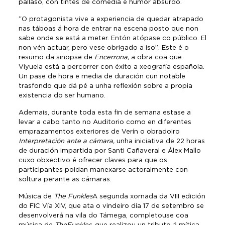
pallaso, con tintes de comedia e humor absurdo.
“O protagonista vive a experiencia de quedar atrapado
nas táboas á hora de entrar na escena posto que non
sabe onde se está a meter. Entón atópase co público. El
non vén actuar, pero vese obrigado a iso”. Este é o
resumo da sinopse de
Encerrona,
a obra coa que
Viyuela está a percorrer con éxito a xeografía española.
Un pase de hora e media de duración cun notable
trasfondo que dá pé a unha reflexión sobre a propia
existencia do ser humano.
Ademais, durante toda esta fin de semana estase a
levar a cabo tanto no Auditorio como en diferentes
emprazamentos exteriores de Verín o obradoiro
Interpretación
ante
a
cámara,
unha iniciativa de 22 horas
de duración impartida por Santi Cañaveral e Álex Mallo
cuxo obxectivo é ofrecer claves para que os
participantes poidan manexarse actoralmente con
soltura perante as cámaras.
Música de
The
Funkles
A segunda xornada da VIII edición
do FIC Vía XIV, que ata o vindeiro día 17 de setembro se
desenvolverá na vila do Támega, completouse coa
música de
The
Funkles
, que realizou un tributo á mítica