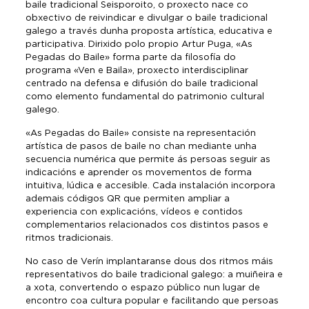
baile tradicional Seisporoito, o proxecto nace co
obxectivo de reivindicar e divulgar o baile tradicional
galego a través dunha proposta artística, educativa e
participativa. Dirixido polo propio Artur Puga, «As
Pegadas do Baile» forma parte da filosofía do
programa «Ven e Baila», proxecto interdisciplinar
centrado na defensa e difusión do baile tradicional
como elemento fundamental do patrimonio cultural
galego.
«As Pegadas do Baile» consiste na representación
artística de pasos de baile no chan mediante unha
secuencia numérica que permite ás persoas seguir as
indicacións e aprender os movementos de forma
intuitiva, lúdica e accesible. Cada instalación incorpora
ademais códigos QR que permiten ampliar a
experiencia con explicacións, vídeos e contidos
complementarios relacionados cos distintos pasos e
ritmos tradicionais.
No caso de Verín implantaranse dous dos ritmos máis
representativos do baile tradicional galego: a muiñeira e
a xota, convertendo o espazo público nun lugar de
encontro coa cultura popular e facilitando que persoas