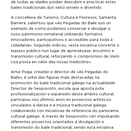
de todas as idades poidan descubrir e practicar estes
bailes tradicionais dun xeito sinxelo e divertido.
A concelleira de Turismo, Cultura e Festexos, Samanta
Barreira, salientou que «As Pegadas do Baile son un
exemplo de como podemos conservar e divulgar o
noso patrimonio inmaterial utilizando formatos
innovadores, participativos e accesibles para toda a
cidadanía». Segundo indicou, «esta iniciativa converte o
espazo público nun lugar de aprendizaxe, encontro e
transmisión cultural, reforzando o compromiso de Verín
coa posta en valor das nosas tradicións».
Artur Puga, creador e director de «As Pegadas do
Baile», é unha das figuras máis destacadas na
promoción do baile tradicional galego na actualidade.
Director de Seisporoito, escola que aposta pola
profesionalización e expansión deste ámbito cultural,
participou nos últimos anos en proxectos artísticos
vinculados á danza e á música tradicional galega,
colaborando con iniciativas de referencia do panorama
cultural galego. A través de Seisporoito vén impulsando
diferentes proxectos orientados á divulgación e
transmisión do baile tradicional, sendo esta iniciativa