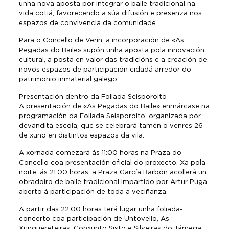
unha nova aposta por integrar o baile tradicional na
vida cotiá, favorecendo a súa difusión e presenza nos
espazos de convivencia da comunidade.
Para o Concello de Verín, a incorporación de «As
Pegadas do Baile» supón unha aposta pola innovación
cultural, a posta en valor das tradicións e a creación de
novos espazos de participación cidadá arredor do
patrimonio inmaterial galego.
Presentación dentro da Foliada Seisporoito
A presentación de «As Pegadas do Baile» enmárcase na
programación da Foliada Seisporoito, organizada por
devandita escola, que se celebrará tamén o venres 26
de xuño en distintos espazos da vila.
A xornada comezará ás 11:00 horas na Praza do
Concello coa presentación oficial do proxecto. Xa pola
noite, ás 21:00 horas, a Praza García Barbón acollerá un
obradoiro de baile tradicional impartido por Artur Puga,
aberto á participación de toda a veciñanza.
A partir das 22:00 horas terá lugar unha foliada-
concerto coa participación de Untovello, As
Xunquereteiras, Conxunto Sisto e Silveiras do Támega,