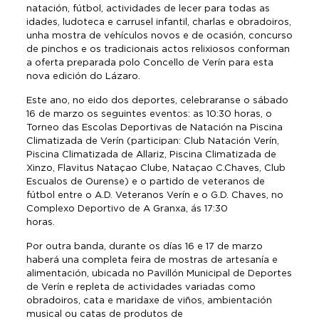
natación, fútbol, actividades de lecer para todas as
idades, ludoteca e carrusel infantil, charlas e obradoiros,
unha mostra de vehículos novos e de ocasión, concurso
de pinchos e os tradicionais actos relixiosos conforman
a oferta preparada polo Concello de Verín para esta
nova edición do Lázaro.
Este ano, no eido dos deportes, celebraranse o sábado
16 de marzo os seguintes eventos: as 10:30 horas, o
Torneo das Escolas Deportivas de Natación na Piscina
Climatizada de Verín (participan: Club Natación Verín,
Piscina Climatizada de Allariz, Piscina Climatizada de
Xinzo, Flavitus Nataçao Clube, Nataçao C.Chaves, Club
Escualos de Ourense) e o partido de veteranos de
fútbol entre o A.D. Veteranos Verín e o G.D. Chaves, no
Complexo Deportivo de A Granxa, ás 17:30
horas.
Por outra banda, durante os días 16 e 17 de marzo
haberá una completa feira de mostras de artesanía e
alimentación, ubicada no Pavillón Municipal de Deportes
de Verín e repleta de actividades variadas como
obradoiros, cata e maridaxe de viños, ambientación
musical ou catas de produtos de