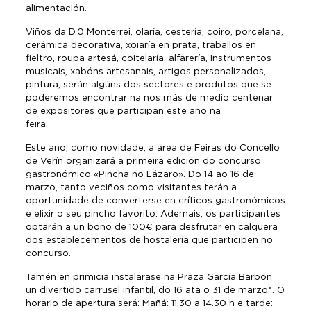
alimentación
Viños da D.0 Monterrei, olaría, cestería, coiro, porcelana,
cerámica decorativa, xoiaría en prata, traballos en
fieltro, roupa artesá, coitelaría, alfarería, instrumentos
musicais, xabóns artesanais, artigos personalizados,
pintura, serán algúns dos sectores e produtos que se
poderemos encontrar na nos más de medio centenar
de expositores que participan este ano na
feira.
Este ano, como novidade, a área de Feiras do Concello
de Verín organizará a primeira edición do concurso
gastronómico «Pincha no Lázaro». Do 14 ao 16 de
marzo, tanto veciños como visitantes terán a
oportunidade de converterse en críticos gastronómicos
e elixir o seu pincho favorito. Ademais, os participantes
optarán a un bono de 100€ para desfrutar en calquera
dos establecementos de hostalería que participen no
concurso.
Tamén en primicia instalarase na Praza García Barbón
un divertido carrusel infantil, do 16 ata o 31 de marzo*. O
horario de apertura será: Mañá: 11.30 a 14.30 h e tarde: