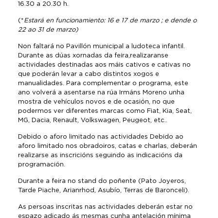
16.30 a 20.30 h.
(*
Estará en funcionamiento: 16 e 17 de marzo ; e dende o
22 ao 31 de marzo)
Non faltará no Pavillón municipal a ludoteca infantil.
Durante as dúas xornadas da feira,realizaranse
actividades destinadas aos máis cativos e cativas no
que poderán levar a cabo distintos xogos e
manualidades. Para complementar o programa, este
ano volverá a asentarse na rúa Irmáns Moreno unha
mostra de vehículos novos e de ocasión, no que
podermos ver diferentes marcas como Fiat, Kia, Seat,
MG, Dacia, Renault, Volkswagen, Peugeot, etc..
Debido o aforo limitado nas actividades Debido ao
aforo limitado nos obradoiros, catas e charlas, deberán
realizarse as inscricións seguindo as indicacións da
programación.
Durante a feira no stand do poñente (Pato Joyeros,
Tarde Piache, Arianrhod, Asubío, Terras de Baronceli).
As persoas inscritas nas actividades deberán estar no
espazo adicado ás mesmas cunha antelación mínima