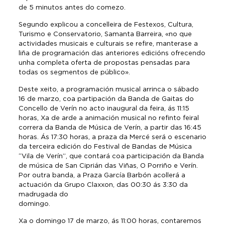
de 5 minutos antes do comezo.
Segundo explicou a concelleira de Festexos, Cultura,
Turismo e Conservatorio, Samanta Barreira, «no que
actividades musicais e culturais se refire, manterase a
liña de programación das anteriores edicións ofrecendo
unha completa oferta de propostas pensadas para
todas os segmentos de público».
Deste xeito, a programación musical arrinca o sábado
16 de marzo, coa partipación da Banda de Gaitas do
Concello de Verín no acto inaugural da feira, ás 11:15
horas, Xa de arde a animación musical no refinto feiral
correra da Banda de Música de Verín, a partir das 16:45
horas. Ás 17:30 horas, a praza da Mercé será o escenario
da terceira edición do Festival de Bandas de Música
“Vila de Verín”, que contará coa participación da Banda
de música de San Ciprián das Viñas, O Porriño e Verín.
Por outra banda, a Praza García Barbón acollerá a
actuación da Grupo Claxxon, das 00:30 ás 3:30 da
madrugada do
domingo.
Xa o domingo 17 de marzo, ás 11:00 horas, contaremos