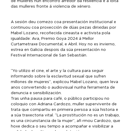
de mulleres nun encontro arredor da resiliencia e a loita
das mulleres fronte á violencia de xénero.
A sesión deu comezo coa presentación institucional e
continuou coa proxección de dúas pezas dirixidas por
Mabel Lozano, recoñecida cineasta e activista pola
igualdade: Ava, Premio Goya 2024 á Mellor
Curtametraxe Documental, e Abril. Hoy no es invierno,
estrea en Galicia despois da súa presentación no
Festival Internacional de San Sebastián.
“Yo utilizo el cine, el arte y la cultura para seguir
informando sobre la esclavitud sexual que sufren
millones de mujeres”, explicou Mabel Lozano, quen leva
anos convertendo o audiovisual nunha ferramenta de
denuncia e sensibilización.
Tras unha pausa para café, o público participou no
coloquio con Adriana Cardozo, muller supervivente de
trata que compartiu en primeira persoa a súa historia e
a súa traxectoria vital. “La prostitución no es un trabajo,
es una circunstancia de la mujer”, afi rmou Cardozo, que
hoxe dedica o seu tempo a acompañar e visibilizar a