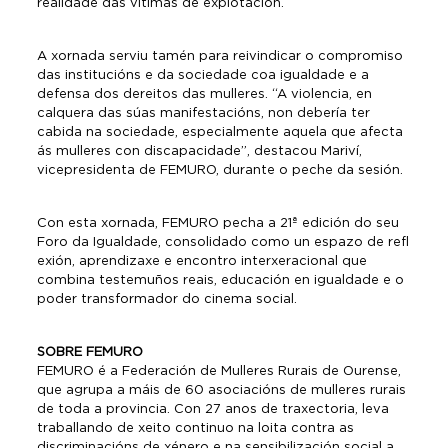
realidade das vítimas de explotación.
A xornada serviu tamén para reivindicar o compromiso
das institucións e da sociedade coa igualdade e a
defensa dos dereitos das mulleres. “A violencia, en
calquera das súas manifestacións, non debería ter
cabida na sociedade, especialmente aquela que afecta
ás mulleres con discapacidade”, destacou Mariví,
vicepresidenta de FEMURO, durante o peche da sesión.
Con esta xornada, FEMURO pecha a 21ª edición do seu
Foro da Igualdade, consolidado como un espazo de refl
exión, aprendizaxe e encontro interxeracional que
combina testemuños reais, educación en igualdade e o
poder transformador do cinema social.
SOBRE FEMURO
FEMURO é a Federación de Mulleres Rurais de Ourense,
que agrupa a máis de 60 asociacións de mulleres rurais
de toda a provincia. Con 27 anos de traxectoria, leva
traballando de xeito continuo na loita contra as
discriminacións de xénero e na sensibilización social a