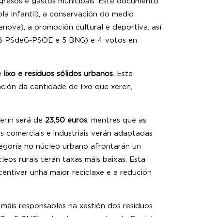
ingresos e gastos municipais. Este documento
ola infantil), a conservación do medio
enova), a promoción cultural e deportiva, así
 (8 PSdeG-PSOE e 5 BNG) e 4 votos en
 lixo e residuos sólidos urbanos
. Esta
ción da cantidade de lixo que xeren,
erín será de
23,50 euros
, mentres que as
s comerciais e industriais verán adaptadas
ategoría no núcleo urbano afrontarán un
eos rurais terán taxas máis baixas. Esta
centivar unha maior reciclaxe e a redución
ar.
 máis responsables na xestión dos residuos