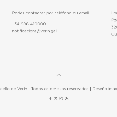
Podes contactar por teléfono ou email
Il
Pz
+34 988 410000
32
notificacions@verin.gal
Ou
ello de Verín | Todos os dereitos reservados | Deseño ima