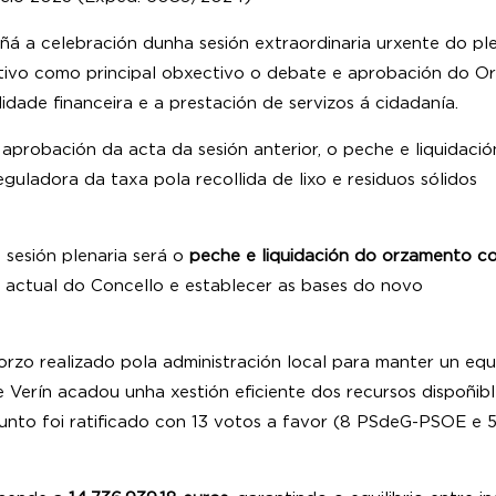
ñá a celebración dunha sesión extraordinaria urxente do pl
 tivo como principal obxectivo o debate e aprobación do O
idade financeira e a prestación de servizos á cidadanía.
a aprobación da acta da sesión anterior, o peche e liquida
eguladora da taxa pola recollida de lixo e residuos sólidos
s.
 sesión plenaria será o
peche e liquidación do orzamento c
a actual do Concello e establecer as bases do novo
to.
zo realizado pola administración local para manter un equil
Verín acadou unha xestión eficiente dos recursos dispoñibl
 punto foi ratificado con 13 votos a favor (8 PSdeG-PSOE e