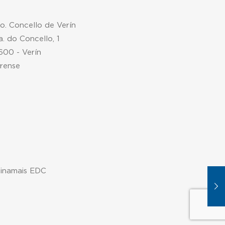
mo. Concello de Verín
a. do Concello, 1
600 - Verín
rense
xinamais EDC