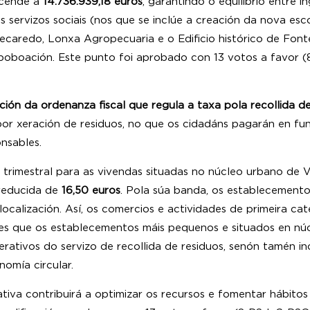
cende a
14.736.939,18 euros
, garantindo o equilibrio entre 
s servizos sociais (nos que se inclúe a creación da nova esc
o Recaredo, Lonxa Agropecuaria e o Edificio histórico de Font
 poboación. Este punto foi aprobado con 13 votos a favor
ción da ordenanza fiscal que regula a taxa pola recollida de
r xeración de residuos, no que os cidadáns pagarán en fun
áis sostibles e responsables.
rimestral para as vivendas situadas no núcleo urbano de V
 reducida de
16,50 euros
. Pola súa banda, os establecemento
localización. Así, os comercios e actividades de primeira c
es que os establecementos máis pequenos e situados en núcl
rativos do servizo de recollida de residuos, senón tamén in
os principios de economía circul
ativa contribuirá a optimizar os recursos e fomentar hábitos