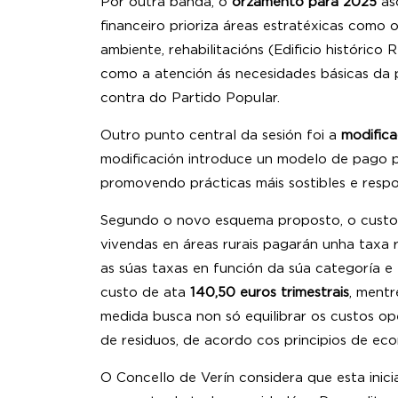
Por outra banda, o
orzamento para 2025
as
financeiro prioriza áreas estratéxicas como o
ambiente, rehabilitacións (Edificio históric
como a atención ás necesidades básicas da
contra do Partido Popular.
Outro punto central da sesión foi a
modifica
modificación introduce un modelo de pago po
promovendo prácticas m
Segundo o novo esquema proposto, o custo t
vivendas en áreas rurais pagarán unha taxa
as súas taxas en función da súa categoría e 
custo de ata
140,50 euros trimestrais
, mentr
medida busca non só equilibrar os custos ope
de residuos, de acordo c
O Concello de Verín considera que esta inici