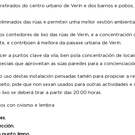
 retirados do centro urbano de Verín e dos barrios e pobo
eliminados das rúas e permiten unha mellor xestión ambiental
os contedores de lixo das rúas de Verín, e a concentración 
nte, e contribúen á mellora da paisaxe urbana de Verín.
er a puntos clave da vila, ben pola concentración de locais
ciais que aproveitan as súas paredes para a concienciación,
 uso destas instalación pensadas tamén para propiciar a reci
ito, pide que non sexan usados para outras actividades e q
lixo se deberá tirar a partir das 20.00 horas.
os con civismo e lembra:
es.
ección.
o punto limpo.