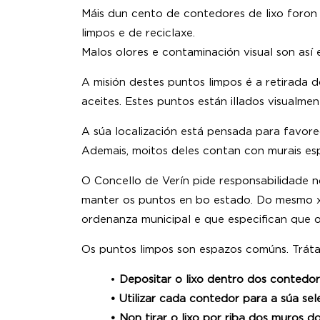
Máis dun cento de contedores de lixo foron
limpos e de reciclaxe.
Malos olores e contaminación visual son así 
A misión destes puntos limpos é a retirada d
aceites. Estes puntos están illados visualme
A súa localización está pensada para favorec
Ademais, moitos deles contan con murais espe
O Concello de Verín pide responsabilidade no
manter os puntos en bo estado. Do mesmo xe
ordenanza municipal e que especifican que o 
Os puntos limpos son espazos comúns. Tráta
•
Depositar o lixo dentro dos contedor
• Utilizar cada contedor para a súa sel
• Non tirar o lixo por riba dos muros d