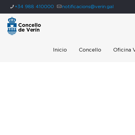
+34 988 410000
notificacions@verin.gal
Inicio
Concello
Oficina 