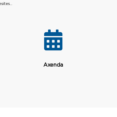
ites...
Axenda