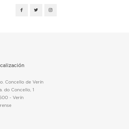
calización
mo. Concello de Verín
a. do Concello, 1
600 - Verín
rense