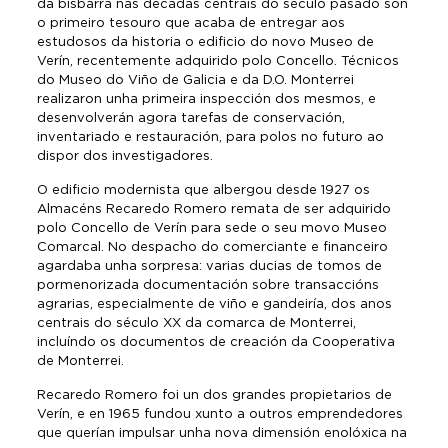
da bisbarra nas décadas centrais do século pasado son
o primeiro tesouro que acaba de entregar aos
estudosos da historia o edificio do novo Museo de
Verín, recentemente adquirido polo Concello. Técnicos
do Museo do Viño de Galicia e da D.O. Monterrei
realizaron unha primeira inspección dos mesmos, e
desenvolverán agora tarefas de conservación,
inventariado e restauración, para polos no futuro ao
dispor dos investigadores.
O edificio modernista que albergou desde 1927 os
Almacéns Recaredo Romero remata de ser adquirido
polo Concello de Verín para sede o seu movo Museo
Comarcal. No despacho do comerciante e financeiro
agardaba unha sorpresa: varias ducias de tomos de
pormenorizada documentación sobre transaccións
agrarias, especialmente de viño e gandeiría, dos anos
centrais do século XX da comarca de Monterrei,
incluíndo os documentos de creación da Cooperativa
de Monterrei.
Recaredo Romero foi un dos grandes propietarios de
Verín, e en 1965 fundou xunto a outros emprendedores
que querían impulsar unha nova dimensión enolóxica na