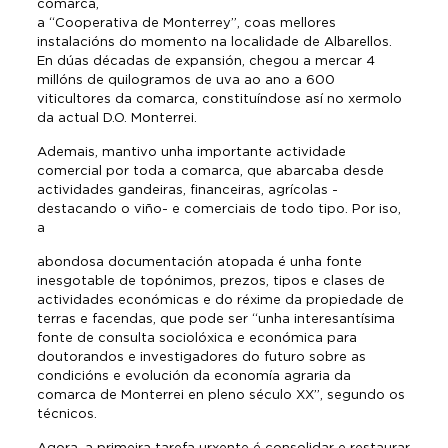
comarca,
a “Cooperativa de Monterrey”, coas mellores
instalacións do momento na localidade de Albarellos.
En dúas décadas de expansión, chegou a mercar 4
millóns de quilogramos de uva ao ano a 600
viticultores da comarca, constituíndose así no xermolo
da actual D.O. Monterrei.
Ademais, mantivo unha importante actividade
comercial por toda a comarca, que abarcaba desde
actividades gandeiras, financeiras, agrícolas -
destacando o viño- e comerciais de todo tipo. Por iso,
a
abondosa documentación atopada é unha fonte
inesgotable de topónimos, prezos, tipos e clases de
actividades económicas e do réxime da propiedade de
terras e facendas, que pode ser “unha interesantísima
fonte de consulta sociolóxica e económica para
doutorandos e investigadores do futuro sobre as
condicións e evolución da economía agraria da
comarca de Monterrei en pleno século XX”, segundo os
técnicos.
Agora, a primeira tarefa urxente é consolidar e restaurar