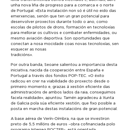
unha nova liña de progreso para a comarca e o norte
de Portugal. «Esta instalación non só é útil no eido das
emerxencias, senón que ten un gran potencial para
desenvolver proxectos durante todo o ano, como
escolas de pilotos de drons, formación en tecnoloxías
para mellorar os cultivos e combater enfermidades, ou
mesmo aviación deportiva. Son oportunidades que
conectan a nosa mocidade coas novas tecnoloxías, sen
esquecer as nosas
tradicións».
Por outra banda, Seoane salientou a importancia desta
iniciativa, nacida da cooperación entre España e
Portugal a través dos fondos POP-TEC. «O éxito
radicou en crer na viabilidade do proxecto desde o
primeiro momento e, grazas á xestión eficiente das
administracións de ambos lados da raia, conseguimos
facela realidade», apuntou. Tamén agradeceu á Xunta
de Galicia pola súa eficiente xestión, que fixo posible a
posta en marcha destas instalacións de gran potencial.
A base aérea de Verín-Oímbra, na que se investiron
preto de 5,5 millóns de euros –obra cofinanciada polo
programa Interreg POCTEP–, está orientada