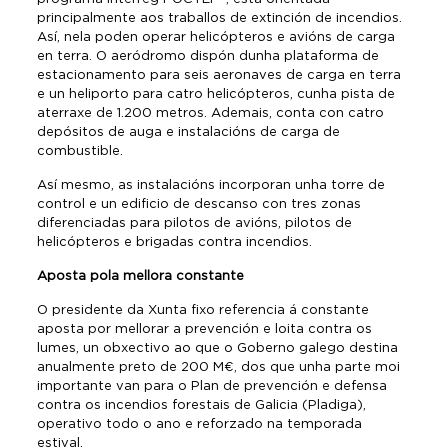
principalmente aos traballos de extinción de incendios.
Así, nela poden operar helicópteros e avións de carga
en terra. O aeródromo dispón dunha plataforma de
estacionamento para seis aeronaves de carga en terra
e un heliporto para catro helicópteros, cunha pista de
aterraxe de 1.200 metros. Ademais, conta con catro
depósitos de auga e instalacións de carga de
combustible.
Así mesmo, as instalacións incorporan unha torre de
control e un edificio de descanso con tres zonas
diferenciadas para pilotos de avións, pilotos de
helicópteros e brigadas contra incendios.
Aposta pola mellora constante
O presidente da Xunta fixo referencia á constante
aposta por mellorar a prevención e loita contra os
lumes, un obxectivo ao que o Goberno galego destina
anualmente preto de 200 M€, dos que unha parte moi
importante van para o Plan de prevención e defensa
contra os incendios forestais de Galicia (Pladiga),
operativo todo o ano e reforzado na temporada
estival.