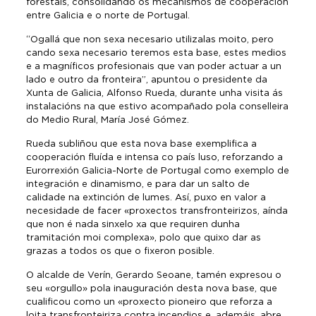
forestais, consolidando os mecanismos de cooperación
entre Galicia e o norte de Portugal.
“Ogallá que non sexa necesario utilizalas moito, pero
cando sexa necesario teremos esta base, estes medios
e a magníficos profesionais que van poder actuar a un
lado e outro da fronteira”, apuntou o presidente da
Xunta de Galicia, Alfonso Rueda, durante unha visita ás
instalacións na que estivo acompañado pola conselleira
do Medio Rural, María José Gómez.
Rueda subliñou que esta nova base exemplifica a
cooperación fluída e intensa co país luso, reforzando a
Eurorrexión Galicia-Norte de Portugal como exemplo de
integración e dinamismo, e para dar un salto de
calidade na extinción de lumes. Así, puxo en valor a
necesidade de facer «proxectos transfronteirizos, aínda
que non é nada sinxelo xa que requiren dunha
tramitación moi complexa», polo que quixo dar as
grazas a todos os que o fixeron posible.
O alcalde de Verín, Gerardo Seoane, tamén expresou o
seu «orgullo» pola inauguración desta nova base, que
cualificou como un «proxecto pioneiro que reforza a
loita transfronteiriza contra incendios e, ademáis, abre