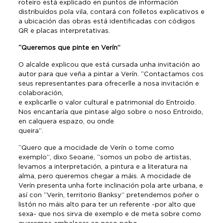
roteiro está explicado en puntos de información
distribuídos pola vila, contará con folletos explicativos e
a ubicación das obras está identificadas con códigos
QR e placas interpretativas.
“Queremos que pinte en Verín”
O alcalde explicou que está cursada unha invitación ao
autor para que veña a pintar a Verín. “Contactamos cos
seus representantes para ofrecerlle a nosa invitación e
colaboración
e explicarlle o valor cultural e patrimonial do Entroido.
Nos encantaría que pintase algo sobre o noso Entroido,
en calquera espazo, ou onde
queira”.
“Quero que a mocidade de Verín o tome como
exemplo”, dixo Seoane, “somos un pobo de artistas,
levamos a interpretación, a pintura e a literatura na
alma, pero queremos chegar a máis. A mocidade de
Verín presenta unha forte inclinación pola arte urbana, e
así con “Verín, territorio Banksy” pretendemos poñer o
listón no máis alto para ter un referente -por alto que
sexa- que nos sirva de exemplo e de meta sobre como