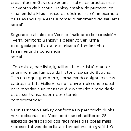
presentación Gerardo Seoane, “sobre os artistas máis
relevantes da historia, Banksy estaba de primeiro, co
renacentista Miguel Anxo de décimo; isto é un exemplo
da relevancia que está a tomar o fenómeno do seu arte
social”.
Segundo o alcalde de Verín, a finalidade da exposición
“Verín, territorio Banksy” é desenvolver “unha
pedagoxía positiva: a arte urbana é tamén unha
ferramenta de conciencia
social”.
“Ecoloxista, pacifista, igualitarista e artista” o autor
anónimo máis famoso da historia, segundo Seoane,
“ten un toque gamberro, coma cando colgou os seus
cadros na Tate Gallery ou no Louvre, polo que é ideal
para mandarlle un mensaxe á xuventude: a mocidade
debe ser transgresora, pero tamén
comprometida”
Verín territorio Banksy conforma un percorrido dunha
hora polas rúas de Verín, onde se rehabilitaron 25
espazos degradados cos facsímiles das obras máis
representativas do artista internacional do graffiti. O