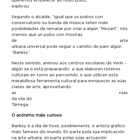
queremos embelecer ao noso pobo,
explicou.
Segundo o alcalde, “igual que os pobos con
conservatorio ou banda de música teñen máis
posibilidades de rematar por criar a algún “Mozart”, nós
cremos que un pobo con mostras
de arte
urbana universal pode seguir o camiño de parir algún
“Banksy”.
Neste sentido, animou aos centros escolares de Verín -
algún xa o está preparando- a que elaboren roteiros
culturais en torno ao percorrido, e que utilicen esta
marabillosa ferramenta cultural para enriquecer as súas
clases de arte, aproveitando
as rúas
da vila do
Támega.
O anónimo máis curioso
Banksy é a día de hoxe, posiblemente, o artista gráfico
máis famoso do mundo. En parte pola súa implicación
na arte urbana, en parte polas súas actuación