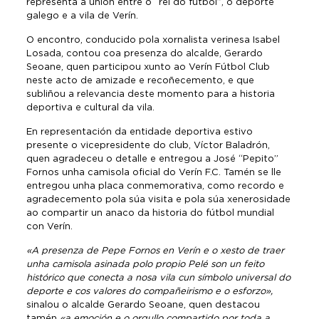
representa a unión entre o “rei do fútbol”, o deporte
galego e a vila de Verín.
O encontro, conducido pola xornalista verinesa Isabel
Losada, contou coa presenza do alcalde, Gerardo
Seoane, quen participou xunto ao Verín Fútbol Club
neste acto de amizade e recoñecemento, e que
subliñou a relevancia deste momento para a historia
deportiva e cultural da vila.
En representación da entidade deportiva estivo
presente o vicepresidente do club, Víctor Baladrón,
quen agradeceu o detalle e entregou a José “Pepito”
Fornos unha camisola oficial do Verín F.C. Tamén se lle
entregou unha placa conmemorativa, como recordo e
agradecemento pola súa visita e pola súa xenerosidade
ao compartir un anaco da historia do fútbol mundial
con Verín.
«A presenza de Pepe Fornos en Verín e o xesto de traer
unha camisola asinada polo propio Pelé son un feito
histórico que conecta a nosa vila cun símbolo universal do
deporte e cos valores do compañeirismo e o esforzo»,
sinalou o alcalde Gerardo Seoane, quen destacou
tamén
«a emoción e o orgullo compartido por toda a