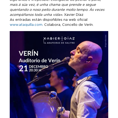
mais á súa vez, é unha chama que prende e segue
quentando o noso peito durante moito tempo. Ás veces
acompáñanos toda unha vida».
Xavier Díaz
As entradas están dispoñibles na web oficial
www.ataquilla.com
. Colabora, Concello de Verín.