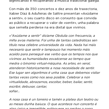
dignificando e recuperando a música tradicional galega.
Con máis de 350 concertos e dez anos de traxectoria,
Xabier Díaz & Adufeiras de Salitre presentan «Axúdame
a sentir», o seu cuarto disco en conxunto que convida
ao público a recuperar o valor de «sentir», unha palabra
que semella perderse na era dixital que vivimos.
«“Axúdame a sentir” dicíame Obdulia con frecuencia, a
miña avoa materna. Foi unha de tantas catedráticas sen
título nesa célebre universidade da vida. Nada hai máis
necesario que sentir e tampouco hai momento máis
acaído para perseguir ese verbo que os tempos nos que
vivimos: as humanidades esvaécense ao tempo que
medra o binomio virtual-máquina. As artes, en xeral,
atenderon historicamente a nosa necesidade de sentir.
Ese lugar sen algoritmos é unha casa que debemos visitar
tantas veces como nos sexa posible. Celebrar a non
virtualidade, abrazarnos, escoitar, beber, bailar, sentir,
escribir, debuxar, cantar,
soñar…
A nosa casa é un torreiro e tamén a platea dun teatro ou
as mesas dunha baiuca. O que acontece nun concerto é
algo único e irrepetible: extínguese ao pechar o pano,