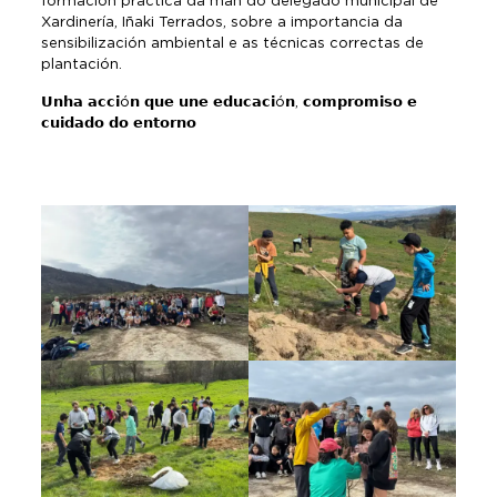
formación práctica da man do delegado municipal de
Xardinería, Iñaki Terrados, sobre a importancia da
sensibilización ambiental e as técnicas correctas de
plantación.
𝗨𝗻𝗵𝗮 𝗮𝗰𝗰𝗶ó𝗻 𝗾𝘂𝗲 𝘂𝗻𝗲 𝗲𝗱𝘂𝗰𝗮𝗰𝗶ó𝗻, 𝗰𝗼𝗺𝗽𝗿𝗼𝗺𝗶𝘀𝗼 𝗲
𝗰𝘂𝗶𝗱𝗮𝗱𝗼 𝗱𝗼 𝗲𝗻𝘁𝗼𝗿𝗻𝗼