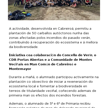
A actividade, desenvolvida en Cabreiroá, permitiu a
plantación de 50 carballos autóctonos nunha das
zonas afectadas polos incendios do pasado verán,
contribuíndo á recuperación do ecosistema e á mellora
da biodiversidade.
𝗜𝗻𝗶𝗰𝗶𝗮𝘁𝗶𝘃𝗮 𝗰𝗼𝗮 𝗰𝗼𝗹𝗮𝗯𝗼𝗿𝗮𝗰𝗶ó𝗻 𝗱𝗼 𝗖𝗼𝗻𝗰𝗲𝗹𝗹𝗼 𝗱𝗲 𝗩𝗲𝗿í𝗻, 𝗼
𝗖𝗗𝗥 𝗣𝗼𝗿𝘁𝗮𝘀 𝗔𝗯𝗲𝗿𝘁𝗮𝘀 𝗲 𝗮 𝗖𝗼𝗺𝘂𝗻𝗶𝗱𝗮𝗱𝗲 𝗱𝗲 𝗠𝗼𝗻𝘁𝗲𝘀
𝗩𝗲𝗰𝗶ñ𝗮𝗶𝘀 𝗲𝗻 𝗠𝗮𝗻 𝗖𝗼𝗺ú𝗻 𝗱𝗲 𝗖𝗮𝗯𝗿𝗲𝗶𝗿𝗼á 𝗲
𝗠𝗼𝗻𝘁𝗲𝗺𝗮𝘆𝗼𝗿
Durante a mañá, o alumnado participou activamente na
plantación co obxectivo de iniciar a rexeneración do
ecosistema local e fomentar a biodiversidade en
terreos de titularidade veciñal, coñecendo ademais de
primeira man os efectos dos incendios forestais.
Ademais, o alumnado de 5º e 6º de Primaria recibiu