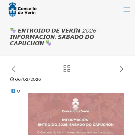
𝙀𝙉𝙏𝙍𝙊𝙄𝘿𝙊 𝘿𝙀 𝙑𝙀𝙍𝙄́𝙉 2026 ·
𝙄𝙉𝙁𝙊𝙍𝙈𝘼𝘾𝙄𝙊́𝙉: 𝙎𝘼́𝘽𝘼𝘿𝙊 𝘿𝙊
𝘾𝘼𝙋𝙐𝘾𝙃𝙊́𝙉
06/02/2026
O