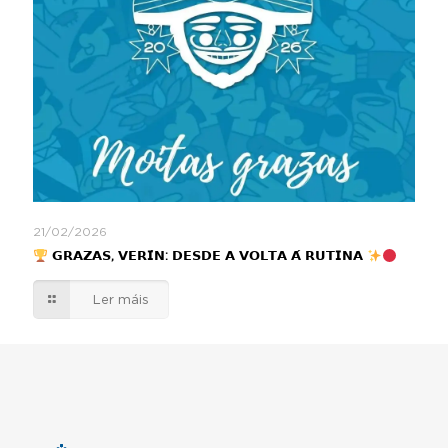
21/02/2026
𝗚𝗥𝗔𝗭𝗔𝗦, 𝗩𝗘𝗥𝗜́𝗡: 𝗗𝗘𝗦𝗗𝗘 𝗔 𝗩𝗢𝗟𝗧𝗔 𝗔́ 𝗥𝗨𝗧𝗜𝗡𝗔
Ler máis