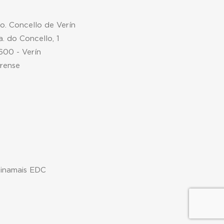
mo. Concello de Verín
a. do Concello, 1
600 - Verín
rense
xinamais EDC