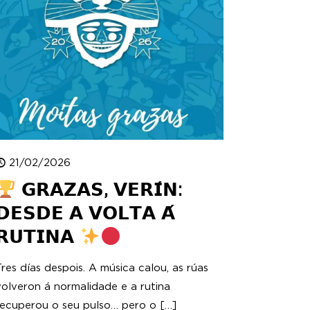
21/02/2026
𝗚𝗥𝗔𝗭𝗔𝗦, 𝗩𝗘𝗥𝗜́𝗡:
𝗗𝗘𝗦𝗗𝗘 𝗔 𝗩𝗢𝗟𝗧𝗔 𝗔́
𝗥𝗨𝗧𝗜𝗡𝗔
Tres días despois. A música calou, as rúas
volveron á normalidade e a rutina
recuperou o seu pulso… pero o
[…]