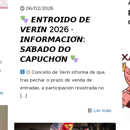
06/02/2026
𝙀𝙉𝙏𝙍𝙊𝙄𝘿𝙊 𝘿𝙀
𝙑𝙀𝙍𝙄́𝙉 2026 ·
𝙄𝙉𝙁𝙊𝙍𝙈𝘼𝘾𝙄𝙊́𝙉:
𝙎𝘼́𝘽𝘼𝘿𝙊 𝘿𝙊
𝘾𝘼𝙋𝙐𝘾𝙃𝙊́𝙉
l
.
O Concello de Verín informa de que,
tras pechar o prazo de venda de
entradas, a participación rexistrada no
is
[…]
Ler máis