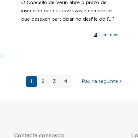
recto
O Concello de Verín abre o prazo de
inscrición para as carrozas e comparsas
que desexen participar no desfile do
[…]
Ler máis
is
1
2
3
4
Páxina seguinte
Contacta connosco
Lo