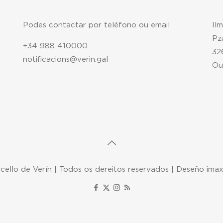
Podes contactar por teléfono ou email
Il
Pz
+34 988 410000
32
notificacions@verin.gal
Ou
ello de Verín | Todos os dereitos reservados | Deseño ima