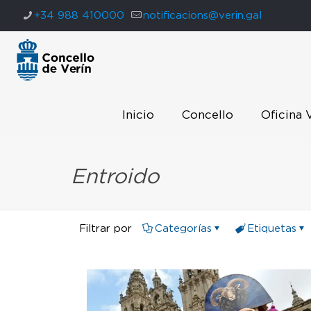
+34 988 410000
notificacions@verin.gal
Inicio
Concello
Oficina 
Entroido
Filtrar por
Categorías
Etiquetas