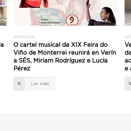
31/07/2026
17/
da
O cartel musical da XIX Feira do
Ve
Viño de Monterrei reunirá en Verín
da
a SÉS, Miriam Rodríguez e Lucía
ac
Pérez
e 
Ler máis