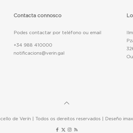
Contacta connosco
Lo
Podes contactar por teléfono ou email
Il
Pz
+34 988 410000
32
notificacions@verin.gal
Ou
ello de Verín | Todos os dereitos reservados | Deseño ima