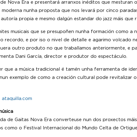
de Nova Era e presentará arranxos inéditos que mesturan 
a moderna nunha proposta que nos levará por cinco paradas 
e autoría propia e mesmo dalgún estandar do jazz máis que 
ímites musicais que se presupoñen nunha formación como a 
o recordo, e por iso o nivel de detalle e agarimo volcado 
lquera outro produto no que traballamos anteriormente, e 
omenta Dani García, director e produtor do espectáculo.
 que a música tradicional é tamén unha ferramenta de ident
un exemplo de como a creación cultural pode revitalizar o 
e
ataquilla.com
música
nda de Gaitas Nova Era converteuse nun dos proxectos máis
s como o Festival Internacional do Mundo Celta de Ortiguei