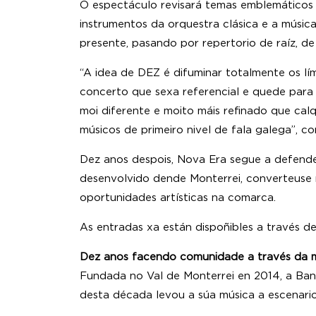
O espectáculo revisará temas emblemáticos 
instrumentos da orquestra clásica e a músic
presente, pasando por repertorio de raíz, d
“A idea de DEZ é difuminar totalmente os l
concerto que sexa referencial e quede para 
moi diferente e moito máis refinado que ca
músicos de primeiro nivel de fala galega”, c
Dez anos despois, Nova Era segue a defender
desenvolvido dende Monterrei, converteuse n
oportunidades artísticas na comarca.
As entradas xa están dispoñibles a través d
Dez anos facendo comunidade a través da 
Fundada no Val de Monterrei en 2014, a Ba
desta década levou a súa música a escenario