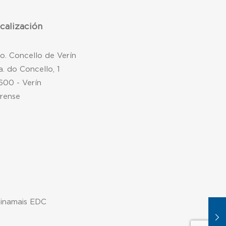
calización
mo. Concello de Verín
a. do Concello, 1
600 - Verín
rense
xinamais EDC