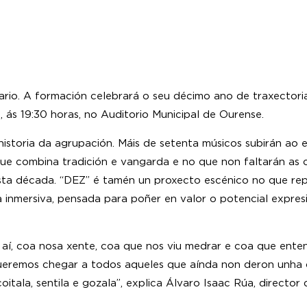
rio. A formación celebrará o seu décimo ano de traxectoria
 ás 19:30 horas, no Auditorio Municipal de Ourense.
historia da agrupación. Máis de setenta músicos subirán ao 
que combina tradición e vangarda e no que non faltarán as 
 década. “DEZ” é tamén un proxecto escénico no que repert
a inmersiva, pensada para poñer en valor o potencial expresi
aí, coa nosa xente, coa que nos viu medrar e coa que ente
eremos chegar a todos aqueles que aínda non deron unha 
itala, sentila e gozala”, explica Álvaro Isaac Rúa, director