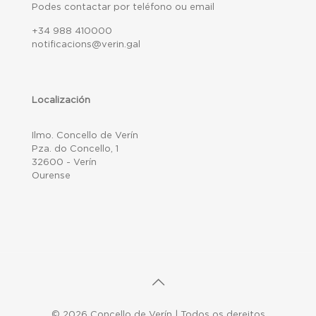
Podes contactar por teléfono ou email
+34 988 410000
notificacions@verin.gal
Localización
Ilmo. Concello de Verín
Pza. do Concello, 1
32600 - Verín
Ourense
© 2026 Concello de Verín | Todos os dereitos