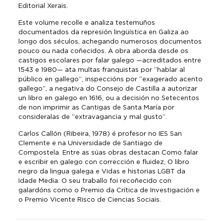
Editorial Xerais.
Este volume recolle e analiza testemuños
documentados da represión lingüística en Galiza ao
longo dos séculos, achegando numerosos documentos
pouco ou nada coñecidos. A obra aborda desde os
castigos escolares por falar galego —acreditados entre
1543 e 1980— ata multas franquistas por “hablar al
público en gallego”, inspeccións por “exagerado acento
gallego”, a negativa do Consejo de Castilla a autorizar
un libro en galego en 1616, ou a decisión no Setecentos
de non imprimir as Cantigas de Santa María por
consideralas de “extravagancia y mal gusto”.
Carlos Callón (Ribeira, 1978) é profesor no IES San
Clemente e na Universidade de Santiago de
Compostela. Entre as súas obras destacan Como falar
e escribir en galego con corrección e fluidez, O libro
negro da lingua galega e Vidas e historias LGBT da
Idade Media. O seu traballo foi recoñecido con
galardóns como o Premio da Crítica de Investigación e
o Premio Vicente Risco de Ciencias Sociais.