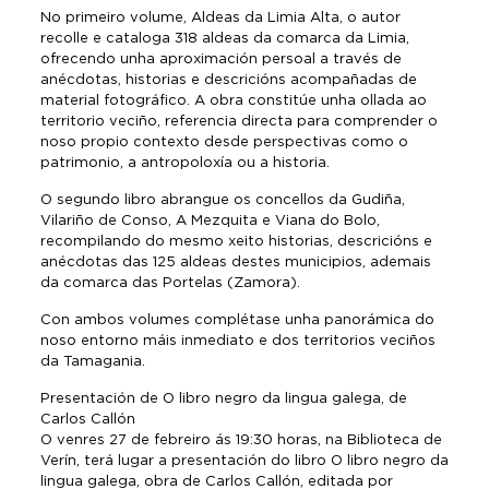
No primeiro volume, Aldeas da Limia Alta, o autor
recolle e cataloga 318 aldeas da comarca da Limia,
ofrecendo unha aproximación persoal a través de
anécdotas, historias e descricións acompañadas de
material fotográfico. A obra constitúe unha ollada ao
territorio veciño, referencia directa para comprender o
noso propio contexto desde perspectivas como o
patrimonio, a antropoloxía ou a historia.
O segundo libro abrangue os concellos da Gudiña,
Vilariño de Conso, A Mezquita e Viana do Bolo,
recompilando do mesmo xeito historias, descricións e
anécdotas das 125 aldeas destes municipios, ademais
da comarca das Portelas (Zamora).
Con ambos volumes complétase unha panorámica do
noso entorno máis inmediato e dos territorios veciños
da Tamagania.
Presentación de O libro negro da lingua galega, de
Carlos Callón
O venres 27 de febreiro ás 19:30 horas, na Biblioteca de
Verín, terá lugar a presentación do libro O libro negro da
lingua galega, obra de Carlos Callón, editada por