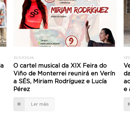
31/07/2026
17/
da
O cartel musical da XIX Feira do
Ve
Viño de Monterrei reunirá en Verín
da
a SÉS, Miriam Rodríguez e Lucía
ac
Pérez
e 
Ler máis