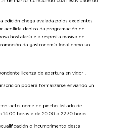
 21 de marzo, coincidindo coa festividade do
ra edición chega avalada polos excelentes
or acollida dentro da programación do
nosa hostalaría e a resposta masiva do
a promoción da gastronomía local como un
ondente licenza de apertura en vigor .
inscrición poderá formalizarse enviando un
contacto, nome do pincho, listado de
 a 14:00 horas e de 20:00 a 22:30 horas .
scualificación o incumprimento desta