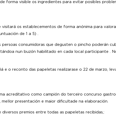
 de forma visible os ingredientes para evitar posibles probl
visitará os establecementos de forma anónima para valorar 
ntuación de 1 a 5) .
s persoas consumidoras que degusten o pincho poderán cubr
itándoa nun buzón habilitado en cada local participante . N
á e o reconto das papeletas realizarase o 22 de marzo, lev
oma acreditativo como campión do terceiro concurso gastr
 mellor presentación e maior dificultade na elaboración.
 diversos premios entre todas as papeletas recibidas,: