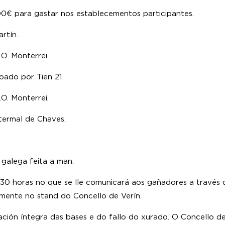
00€ para gastar nos establecementos participantes.
rtín.
O. Monterrei.
oado por Tien 21.
O. Monterrei.
termal de Chaves.
galega feita a man.
3:30 horas no que se lle comunicará aos gañadores a través
lmente no stand do Concello de Verín.
ación íntegra das bases e do fallo do xurado. O Concello de