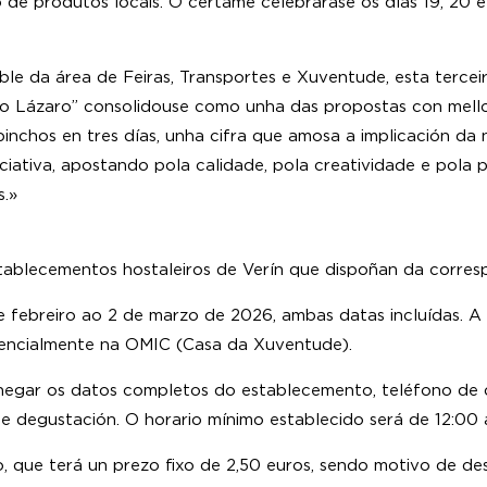
 de produtos locais. O certame celebrarase os días 19, 20 e
e da área de Feiras, Transportes e Xuventude, esta tercei
 no Lázaro” consolidouse como unha das propostas con mell
inchos en tres días, unha cifra que amosa a implicación da 
iciativa, apostando pola calidade, pola creatividade e pol
s.»
tablecementos hostaleiros de Verín que dispoñan da corresp
e febreiro ao 2 de marzo de 2026, ambas datas incluídas. A 
sencialmente na OMIC (Casa da Xuventude).
hegar os datos completos do establecemento, teléfono de 
 de degustación. O horario mínimo establecido será de 12:00
, que terá un prezo fixo de 2,50 euros, sendo motivo de de