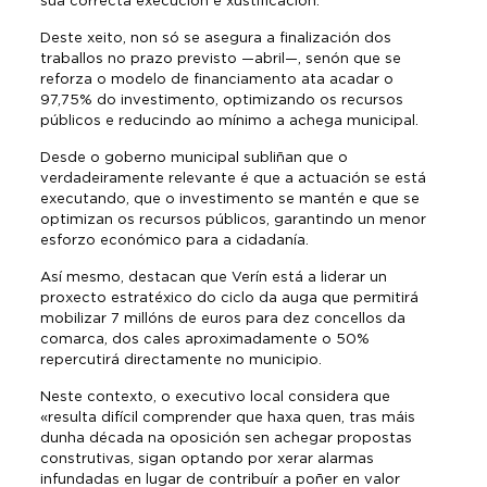
súa correcta execución e xustificación.
Deste xeito, non só se asegura a finalización dos
traballos no prazo previsto —abril—, senón que se
reforza o modelo de financiamento ata acadar o
97,75% do investimento, optimizando os recursos
públicos e reducindo ao mínimo a achega municipal.
Desde o goberno municipal subliñan que o
verdadeiramente relevante é que a actuación se está
executando, que o investimento se mantén e que se
optimizan os recursos públicos, garantindo un menor
esforzo económico para a cidadanía.
Así mesmo, destacan que Verín está a liderar un
proxecto estratéxico do ciclo da auga que permitirá
mobilizar 7 millóns de euros para dez concellos da
comarca, dos cales aproximadamente o 50%
repercutirá directamente no municipio.
Neste contexto, o executivo local considera que
«resulta difícil comprender que haxa quen, tras máis
dunha década na oposición sen achegar propostas
construtivas, sigan optando por xerar alarmas
infundadas en lugar de contribuír a poñer en valor