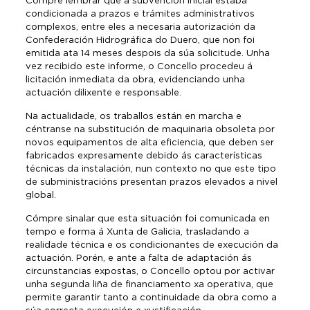
Cómpre lembrar que a subvención inicial estaba
condicionada a prazos e trámites administrativos
complexos, entre eles a necesaria autorización da
Confederación Hidrográfica do Duero, que non foi
emitida ata 14 meses despois da súa solicitude. Unha
vez recibido este informe, o Concello procedeu á
licitación inmediata da obra, evidenciando unha
actuación dilixente e responsable.
Na actualidade, os traballos están en marcha e
céntranse na substitución de maquinaria obsoleta por
novos equipamentos de alta eficiencia, que deben ser
fabricados expresamente debido ás características
técnicas da instalación, nun contexto no que este tipo
de subministracións presentan prazos elevados a nivel
global.
Cómpre sinalar que esta situación foi comunicada en
tempo e forma á Xunta de Galicia, trasladando a
realidade técnica e os condicionantes de execución da
actuación. Porén, e ante a falta de adaptación ás
circunstancias expostas, o Concello optou por activar
unha segunda liña de financiamento xa operativa, que
permite garantir tanto a continuidade da obra como a