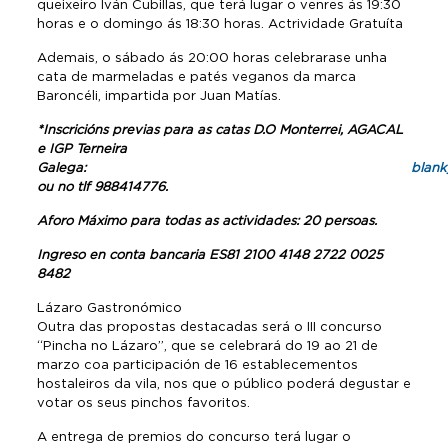
queixeiro Iván Cubillas, que terá lugar o venres ás 19:30
horas e o domingo ás 18:30 horas. Actrividade Gratuíta
Ademais, o sábado ás 20:00 horas celebrarase unha
cata de marmeladas e patés veganos da marca
Baroncéli, impartida por Juan Matías.
*Inscricións previas para as catas D.O Monterrei, AGACAL
e IGP Terneira
Galega:
blan
ou no tlf 988414776.
Aforo Máximo para todas as actividades: 20 persoas.
Ingreso en conta bancaria ES81 2100 4148 2722 0025
8482
Lázaro Gastronómico
Outra das propostas destacadas será o III concurso
“Pincha no Lázaro”, que se celebrará do 19 ao 21 de
marzo coa participación de 16 establecementos
hostaleiros da vila, nos que o público poderá degustar e
votar os seus pinchos favoritos.
A entrega de premios do concurso terá lugar o