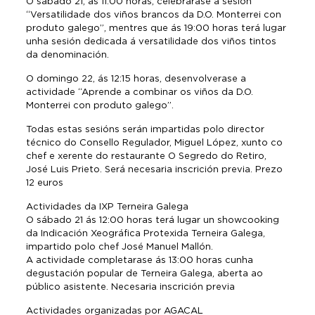
O sábado 21, ás 11:00 horas, celebrarase a sesión
“Versatilidade dos viños brancos da D.O. Monterrei con
produto galego”, mentres que ás 19:00 horas terá lugar
unha sesión dedicada á versatilidade dos viños tintos
da denominación.
O domingo 22, ás 12:15 horas, desenvolverase a
actividade “Aprende a combinar os viños da D.O.
Monterrei con produto galego”.
Todas estas sesións serán impartidas polo director
técnico do Consello Regulador, Miguel López, xunto co
chef e xerente do restaurante O Segredo do Retiro,
José Luis Prieto. Será necesaria inscrición previa. Prezo
12 euros
Actividades da IXP Terneira Galega
O sábado 21 ás 12:00 horas terá lugar un showcooking
da Indicación Xeográfica Protexida Terneira Galega,
impartido polo chef José Manuel Mallón.
A actividade completarase ás 13:00 horas cunha
degustación popular de Terneira Galega, aberta ao
público asistente. Necesaria inscrición previa
Actividades organizadas por AGACAL