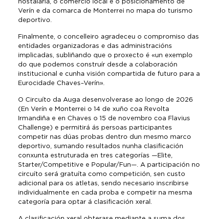
hostalaría, o comercio local e o posicionamento de
Verín e da comarca de Monterrei no mapa do turismo
deportivo.
Finalmente, o concelleiro agradeceu o compromiso das
entidades organizadoras e das administracións
implicadas, subliñando que o proxecto é «un exemplo
do que podemos construír desde a colaboración
institucional e cunha visión compartida de futuro para a
Eurocidade Chaves–Verín».
O Circuíto da Auga desenvolverase ao longo de 2026
(En Verín e Monterrei o 14 de xuño coa Revolta
Irmandiña e en Chaves o 15 de novembro coa Flavius
Challenge) e permitirá ás persoas participantes
competir nas dúas probas dentro dun mesmo marco
deportivo, sumando resultados nunha clasificación
conxunta estruturada en tres categorías —Elite,
Starter/Competitive e Popular/Fun—. A participación no
circuíto será gratuíta como competición, sen custo
adicional para os atletas, sendo necesario inscribirse
individualmente en cada proba e competir na mesma
categoría para optar á clasificación xeral.
A clasificación xeral obterase mediante a suma dos