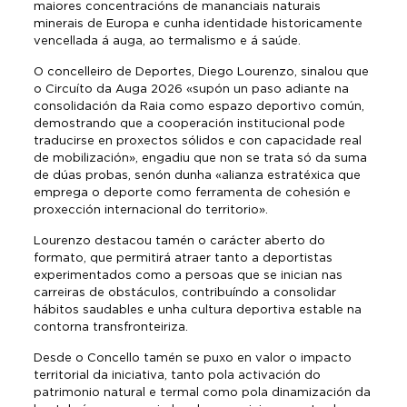
maiores concentracións de mananciais naturais
minerais de Europa e cunha identidade historicamente
vencellada á auga, ao termalismo e á saúde.
O concelleiro de Deportes, Diego Lourenzo, sinalou que
o Circuíto da Auga 2026 «supón un paso adiante na
consolidación da Raia como espazo deportivo común,
demostrando que a cooperación institucional pode
traducirse en proxectos sólidos e con capacidade real
de mobilización», engadiu que non se trata só da suma
de dúas probas, senón dunha «alianza estratéxica que
emprega o deporte como ferramenta de cohesión e
proxección internacional do territorio».
Lourenzo destacou tamén o carácter aberto do
formato, que permitirá atraer tanto a deportistas
experimentados como a persoas que se inician nas
carreiras de obstáculos, contribuíndo a consolidar
hábitos saudables e unha cultura deportiva estable na
contorna transfronteiriza.
Desde o Concello tamén se puxo en valor o impacto
territorial da iniciativa, tanto pola activación do
patrimonio natural e termal como pola dinamización da