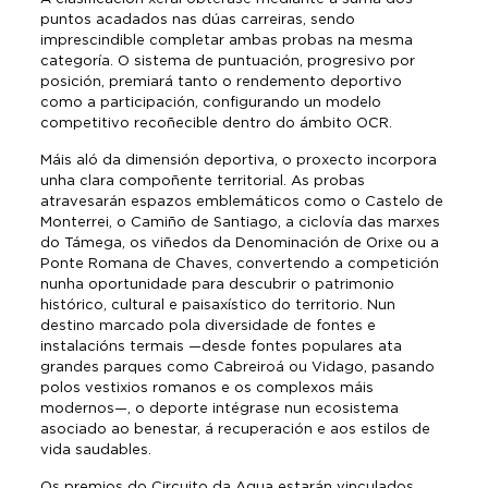
puntos acadados nas dúas carreiras, sendo
imprescindible completar ambas probas na mesma
categoría. O sistema de puntuación, progresivo por
posición, premiará tanto o rendemento deportivo
como a participación, configurando un modelo
competitivo recoñecible dentro do ámbito OCR.
Máis aló da dimensión deportiva, o proxecto incorpora
unha clara compoñente territorial. As probas
atravesarán espazos emblemáticos como o Castelo de
Monterrei, o Camiño de Santiago, a ciclovía das marxes
do Támega, os viñedos da Denominación de Orixe ou a
Ponte Romana de Chaves, convertendo a competición
nunha oportunidade para descubrir o patrimonio
histórico, cultural e paisaxístico do territorio. Nun
destino marcado pola diversidade de fontes e
instalacións termais —desde fontes populares ata
grandes parques como Cabreiroá ou Vidago, pasando
polos vestixios romanos e os complexos máis
modernos—, o deporte intégrase nun ecosistema
asociado ao benestar, á recuperación e aos estilos de
vida saudables.
Os premios do Circuito da Agua estarán vinculados