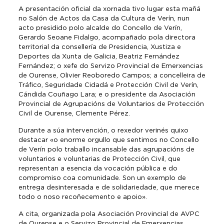
A presentación oficial da xornada tivo lugar esta mañá
no Salón de Actos da Casa da Cultura de Verín, nun
acto presidido polo alcalde do Concello de Verín,
Gerardo Seoane Fidalgo, acompañado pola directora
territorial da consellería de Presidencia, Xustiza e
Deportes da Xunta de Galicia, Beatriz Fernández
Fernández; o xefe do Servizo Provincial de Emerxencias
de Ourense, Olivier Reoboredo Campos; a concelleira de
Tráfico, Seguridade Cidadá e Protección Civil de Verín,
Cándida Couñago Lara; e o presidente da Asociación
Provincial de Agrupacións de Voluntarios de Protección
Civil de Ourense, Clemente Pérez.
Durante a súa intervención, o rexedor verinés quixo
destacar «o enorme orgullo que sentimos no Concello
de Verín polo traballo incansable das agrupacións de
voluntarios e voluntarias de Protección Civil, que
representan a esencia da vocación pública e do
compromiso coa comunidade. Son un exemplo de
entrega desinteresada e de solidariedade, que merece
todo o noso recoñecemento e apoio».
A cita, organizada pola Asociación Provincial de AVPC
de Ourense e o Servizo Provincial de Emerxencias,