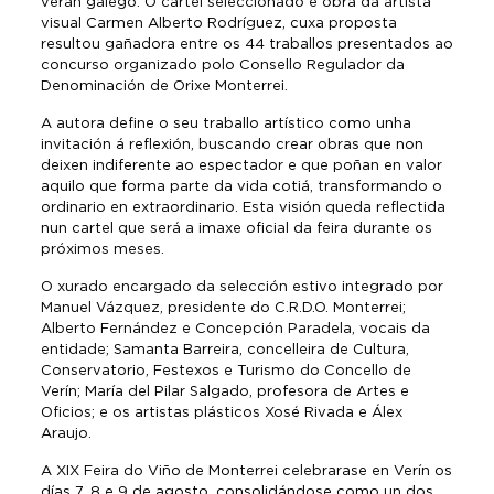
verán galego. O cartel seleccionado é obra da artista
visual Carmen Alberto Rodríguez, cuxa proposta
resultou gañadora entre os 44 traballos presentados ao
concurso organizado polo Consello Regulador da
Denominación de Orixe Monterrei.
A autora define o seu traballo artístico como unha
invitación á reflexión, buscando crear obras que non
deixen indiferente ao espectador e que poñan en valor
aquilo que forma parte da vida cotiá, transformando o
ordinario en extraordinario. Esta visión queda reflectida
nun cartel que será a imaxe oficial da feira durante os
próximos meses.
O xurado encargado da selección estivo integrado por
Manuel Vázquez, presidente do C.R.D.O. Monterrei;
Alberto Fernández e Concepción Paradela, vocais da
entidade; Samanta Barreira, concelleira de Cultura,
Conservatorio, Festexos e Turismo do Concello de
Verín; María del Pilar Salgado, profesora de Artes e
Oficios; e os artistas plásticos Xosé Rivada e Álex
Araujo.
A XIX Feira do Viño de Monterrei celebrarase en Verín os
días 7, 8 e 9 de agosto, consolidándose como un dos