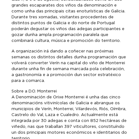
grandes escaparates dos viños da denominación e
como unha das principais citas enoturísticas de Galicia.
Durante tres xornadas, visitantes procedentes de
distintos puntos de Galicia e do norte de Portugal
poderán degustar os viños das adegas participantes e
gozar dunha ampla programación paralela que
combinará cultura, música e promoción do territorio.
A organización irá dando a coñecer nas próximas
semanas os distintos detalles dunha programación que
volverá converter Verín na capital do viño de Monterrei
durante unha fin de semana marcada pola celebración,
a gastronomía e a promoción dun sector estratéxico
para a comarca.
Sobre a D.O. Monterrei
A Denominación de Orixe Monterrei é unha das cinco
denominacións vitivinícolas de Galicia e abrangue os
municipios de Verín, Monterrei, Vilardevós, Riós, Oímbra,
Castrelo do Val, Laza e Cualedro. Actualmente está
integrada por 30 adegas e conta con 852 hectáreas de
viñedo, nas que traballan 397 viticultores, constituíndo
un dos principais motores económicos e identitarios do
territorio.