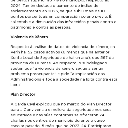
de delitos superior ao 7% no municipio, respecto ao
2024. Tamén destaca o aumento do índice de
esclarecemento en 2025, xa que subiu máis de 10
puntos porcentuais en comparación co ano previo. É
salientable a diminución das infraccións penais contra o
patrimonio e contra as persoas.
Violencia de Xénero
Respecto á análise de datos de violencia de xénero, en
Verín hai 52 casos activos (6 menos que na anterior
Xunta Local de Seguridade de hai un ano), dos 567 da
provincia de Ourense. Ao respecto, o subdelegado
sostén que “a violencia de xénero segue a ser un
problema preocupante” e pide “a implicación das
Administracións e toda a sociedade na loita contra esta
lacra”.
Plan Director
A Garda Civil explicou que no marco do Plan Director
para a Convivencia e mellora da seguridade nos seus
educativos e nas súas contornas se ofreceron 24
charlas nos centros do municipio durante o curso
escolar pasado, 5 máis que no 2023-24. Participaron