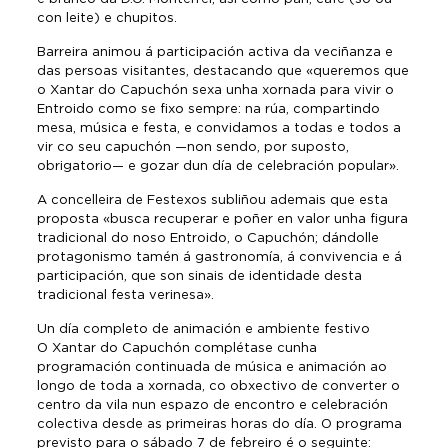
con leite) e chupitos.
Barreira animou á participación activa da veciñanza e
das persoas visitantes, destacando que «queremos que
o Xantar do Capuchón sexa unha xornada para vivir o
Entroido como se fixo sempre: na rúa, compartindo
mesa, música e festa, e convidamos a todas e todos a
vir co seu capuchón —non sendo, por suposto,
obrigatorio— e gozar dun día de celebración popular».
A concelleira de Festexos subliñou ademais que esta
proposta «busca recuperar e poñer en valor unha figura
tradicional do noso Entroido, o Capuchón; dándolle
protagonismo tamén á gastronomía, á convivencia e á
participación, que son sinais de identidade desta
tradicional festa verinesa».
Un día completo de animación e ambiente festivo
O Xantar do Capuchón complétase cunha
programación continuada de música e animación ao
longo de toda a xornada, co obxectivo de converter o
centro da vila nun espazo de encontro e celebración
colectiva desde as primeiras horas do día. O programa
previsto para o sábado 7 de febreiro é o seguinte: