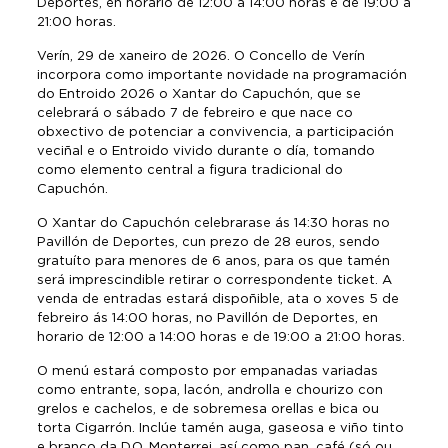
Deportes, en horario de 12:00 a 14:00 horas e de 19:00 a
21:00 horas.
Verín, 29 de xaneiro de 2026. O Concello de Verín
incorpora como importante novidade na programación
do Entroido 2026 o Xantar do Capuchón, que se
celebrará o sábado 7 de febreiro e que nace co
obxectivo de potenciar a convivencia, a participación
veciñal e o Entroido vivido durante o día, tomando
como elemento central a figura tradicional do
Capuchón.
O Xantar do Capuchón celebrarase ás 14:30 horas no
Pavillón de Deportes, cun prezo de 28 euros, sendo
gratuíto para menores de 6 anos, para os que tamén
será imprescindible retirar o correspondente ticket. A
venda de entradas estará dispoñible, ata o xoves 5 de
febreiro ás 14:00 horas, no Pavillón de Deportes, en
horario de 12:00 a 14:00 horas e de 19:00 a 21:00 horas.
O menú estará composto por empanadas variadas
como entrante, sopa, lacón, androlla e chourizo con
grelos e cachelos, e de sobremesa orellas e bica ou
torta Cigarrón. Inclúe tamén auga, gaseosa e viño tinto
e branco da D.O. Monterrei, así como pan, café (só ou