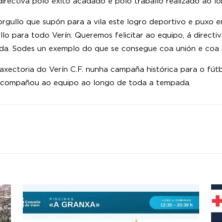
 directiva polo éxito acadado e polo traballo realizado ao 
rgullo que supón para a vila este logro deportivo e puxo en
llo para todo Verín. Queremos felicitar ao equipo, á direct
da. Sodes un exemplo do que se consegue coa unión e coa il
axectoria do Verín C.F. nunha campaña histórica para o fútb
acompañou ao equipo ao longo de toda a tempada.