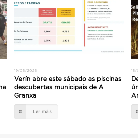
19/06/2026
18
Verín abre este sábado as piscinas
De
na
descubertas municipais de A
ún
Granxa
An
Ler máis