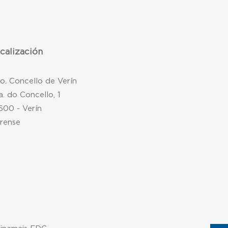
calización
mo. Concello de Verín
a. do Concello, 1
600 - Verín
rense