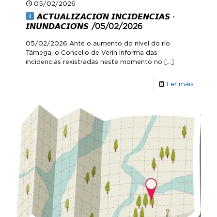
05/02/2026
𝘼𝘾𝙏𝙐𝘼𝙇𝙄𝙕𝘼𝘾𝙄𝙊́𝙉 𝙄𝙉𝘾𝙄𝘿𝙀𝙉𝘾𝙄𝘼𝙎 ·
𝙄𝙉𝙐𝙉𝘿𝘼𝘾𝙄𝙊́𝙉𝙎 /05/02/2026
05/02/2026 Ante o aumento do nivel do río
Támega, o Concello de Verín informa das
incidencias rexistradas neste momento no
[…]
Ler máis