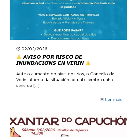
02/02/2026
𝘼𝙑𝙄𝙎𝙊 𝙋𝙊𝙍 𝙍𝙄𝙎𝘾𝙊 𝘿𝙀
𝙄𝙉𝙐𝙉𝘿𝘼𝘾𝙄𝙊́𝙉𝙎 𝙀𝙉 𝙑𝙀𝙍𝙄́𝙉
Ante o aumento do nivel dos ríos, o Concello de
Verín informa da situación actual e lembra unha
serie de
[…]
Ler máis