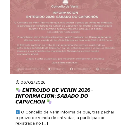
06/02/2026
𝙀𝙉𝙏𝙍𝙊𝙄𝘿𝙊 𝘿𝙀 𝙑𝙀𝙍𝙄́𝙉 2026 ·
𝙄𝙉𝙁𝙊𝙍𝙈𝘼𝘾𝙄𝙊́𝙉: 𝙎𝘼́𝘽𝘼𝘿𝙊 𝘿𝙊
𝘾𝘼𝙋𝙐𝘾𝙃𝙊́𝙉
O Concello de Verín informa de que, tras pechar
o prazo de venda de entradas, a participación
rexistrada no
[…]