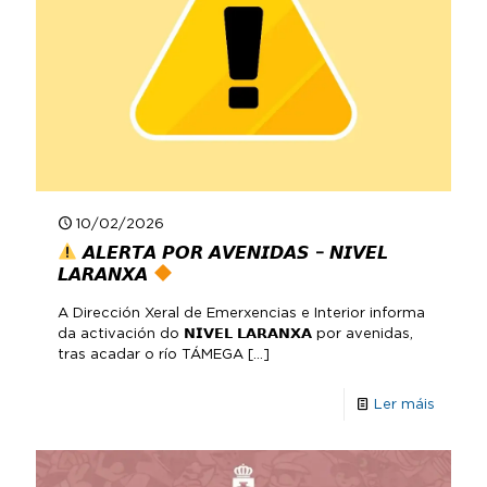
10/02/2026
𝘼𝙇𝙀𝙍𝙏𝘼 𝙋𝙊𝙍 𝘼𝙑𝙀𝙉𝙄𝘿𝘼𝙎 – 𝙉𝙄𝙑𝙀𝙇
𝙇𝘼𝙍𝘼𝙉𝙓𝘼
A Dirección Xeral de Emerxencias e Interior informa
da activación do 𝗡𝗜𝗩𝗘𝗟 𝗟𝗔𝗥𝗔𝗡𝗫𝗔 por avenidas,
tras acadar o río TÁMEGA
[…]
Ler máis