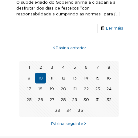
O subdelegado do Goberno anima á cidadanía a
desfrutar dos días de festexos “con
responsabilidade e cumprindo as normas” para
[…]
Ler máis
Páxina anterior
1
2
3
4
5
6
7
8
9
10
11
12
13
14
15
16
17
18
19
20
21
22
23
24
25
26
27
28
29
30
31
32
33
34
35
Páxina seguinte