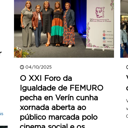
r
04/10/2025
O XXI Foro da
Igualdade de FEMURO
pecha en Verín cunha
xornada aberta ao
is
público marcada polo
cinema social e os