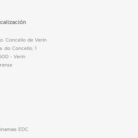
calización
mo. Concello de Verín
a. do Concello, 1
600 - Verín
rense
xinamais EDC