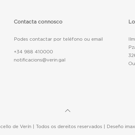
Contacta connosco
Lo
Podes contactar por teléfono ou email
Il
Pz
+34 988 410000
32
notificacions@verin.gal
Ou
ello de Verín | Todos os dereitos reservados | Deseño ima