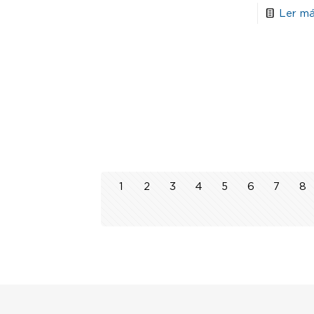
Ler má
1
2
3
4
5
6
7
8