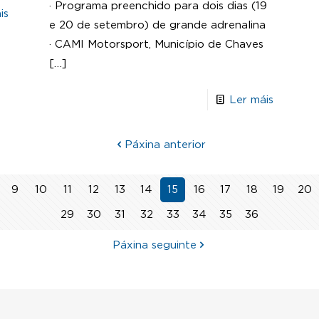
· Programa preenchido para dois dias (19
is
e 20 de setembro) de grande adrenalina
· CAMI Motorsport, Município de Chaves
[…]
Ler máis
Páxina anterior
9
10
11
12
13
14
15
16
17
18
19
20
29
30
31
32
33
34
35
36
Páxina seguinte