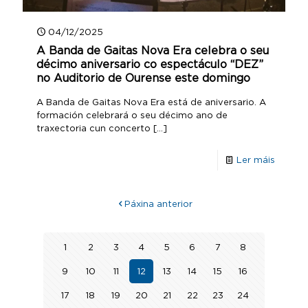
04/12/2025
A Banda de Gaitas Nova Era celebra o seu
décimo aniversario co espectáculo “DEZ”
no Auditorio de Ourense este domingo
A Banda de Gaitas Nova Era está de aniversario. A
formación celebrará o seu décimo ano de
traxectoria cun concerto
[…]
Ler máis
Páxina anterior
1
2
3
4
5
6
7
8
9
10
11
12
13
14
15
16
17
18
19
20
21
22
23
24