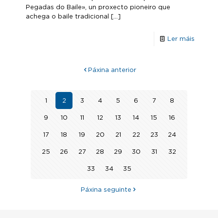
Pegadas do Baile», un proxecto pioneiro que
achega o baile tradicional
[…]
Ler máis
Páxina anterior
1
2
3
4
5
6
7
8
9
10
11
12
13
14
15
16
17
18
19
20
21
22
23
24
25
26
27
28
29
30
31
32
33
34
35
Páxina seguinte