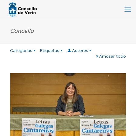
Concello
Categorías
Etiquetas
Autores
Amosar todo