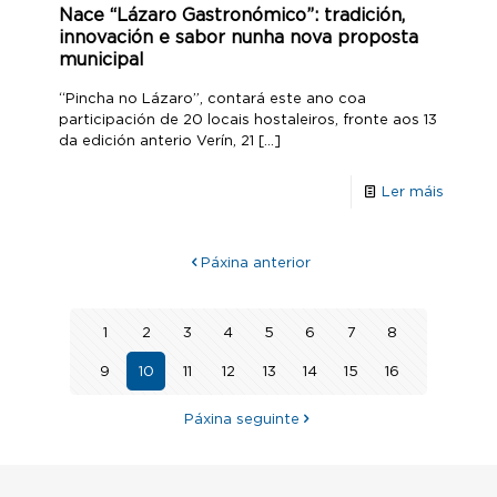
Nace “Lázaro Gastronómico”: tradición,
innovación e sabor nunha nova proposta
municipal
“Pincha no Lázaro”, contará este ano coa
participación de 20 locais hostaleiros, fronte aos 13
da edición anterio Verín, 21
[…]
Ler máis
Páxina anterior
1
2
3
4
5
6
7
8
9
10
11
12
13
14
15
16
Páxina seguinte