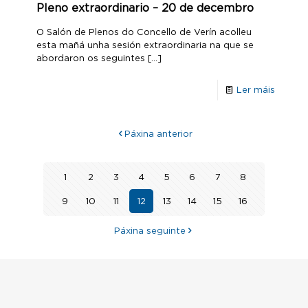
Pleno extraordinario – 20 de decembro
O Salón de Plenos do Concello de Verín acolleu
esta mañá unha sesión extraordinaria na que se
abordaron os seguintes
[…]
Ler máis
Páxina anterior
1
2
3
4
5
6
7
8
9
10
11
12
13
14
15
16
Páxina seguinte