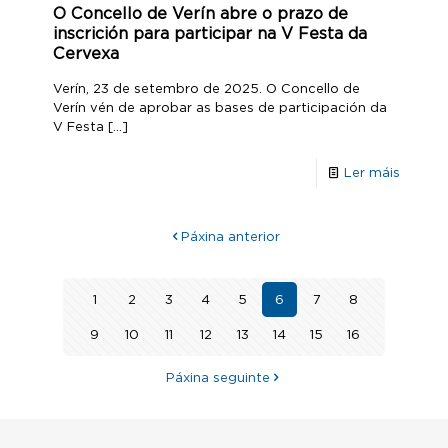
O Concello de Verín abre o prazo de
inscrición para participar na V Festa da
Cervexa
Verín, 23 de setembro de 2025. O Concello de
Verín vén de aprobar as bases de participación da
V Festa
[…]
Ler máis
Páxina anterior
1
2
3
4
5
6
7
8
9
10
11
12
13
14
15
16
Páxina seguinte