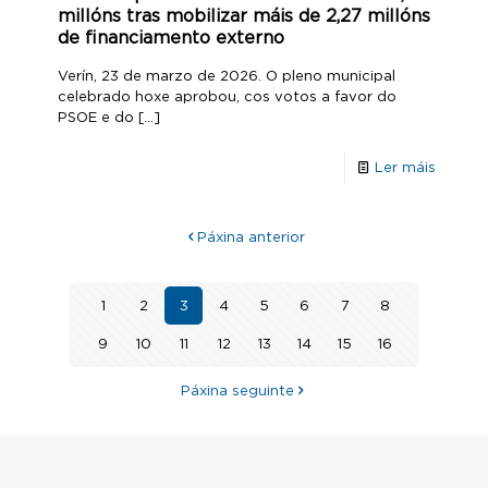
millóns tras mobilizar máis de 2,27 millóns
de financiamento externo
Verín, 23 de marzo de 2026. O pleno municipal
celebrado hoxe aprobou, cos votos a favor do
PSOE e do
[…]
Ler máis
Páxina anterior
1
2
3
4
5
6
7
8
9
10
11
12
13
14
15
16
Páxina seguinte